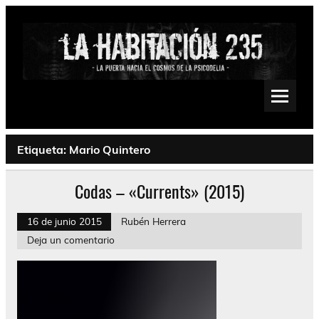
Saltar
al
contenido
La Habitación 235
Psychedelic, Stoner, Doom, Sludge, Fuzz, Space, Drone
Etiqueta:
Mario Quintero
Codas – «Currents» (2015)
16 de junio 2015
Rubén Herrera
Deja un comentario