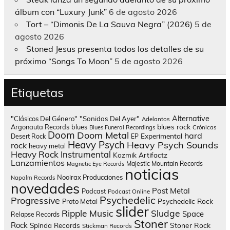
álbum con “Luxury Junk”
6 de agosto 2026
Tort – “Dimonis De La Sauva Negra” (2026)
5 de
agosto 2026
Stoned Jesus presenta todos los detalles de su
próximo “Songs To Moon”
5 de agosto 2026
Etiquetas
Alternative
"Clásicos Del Género"
"Sonidos Del Ayer"
Adelantos
blues rock
Argonauta Records
blues
Blues Funeral Recordings
Crónicas
Doom
Doom Metal
hard
Experimental
Desert Rock
EP
Heavy Psych
Heavy Psych Sounds
rock
heavy metal
Heavy Rock
Instrumental
Kozmik Artifactz
Lanzamientos
Majestic Mountain Records
Magnetic Eye Records
noticias
Nooirax Producciones
Napalm Records
novedades
Post Metal
Podcast
Podcast Online
Psychedelic
Progressive
Psychedelic Rock
Proto Metal
slider
Sludge
Ripple Music
Space
Relapse Records
Stoner
Rock
Spinda Records
Stoner Rock
Stickman Records