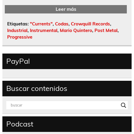
Leer más
Etiquetas:
"Currents"
,
Codas
,
Crowquill Records
,
Industrial
,
Instrumental
,
Mario Quintero
,
Post Metal
,
Progressive
PayPal
Buscar contenidos
Podcast