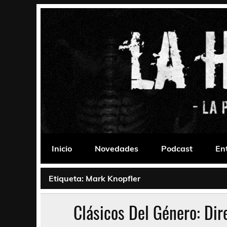
Saltar
al
contenido
La Habitación 235
Psychedelic, Stoner, Doom, Sludge, Fuzz, Space,
Inicio
Novedades
Podcast
En
Etiqueta:
Mark Knopfler
Clásicos Del Género: Dir