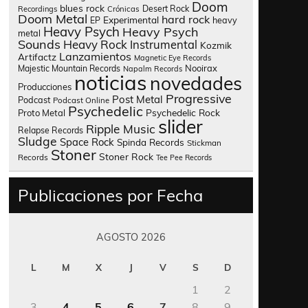
Doom
blues rock
Desert Rock
Recordings
Crónicas
Doom Metal
hard rock
Experimental
heavy
EP
Heavy Psych
Heavy Psych
metal
Sounds
Heavy Rock
Instrumental
Kozmik
Lanzamientos
Artifactz
Magnetic Eye Records
Nooirax
Majestic Mountain Records
Napalm Records
noticias
novedades
Producciones
Progressive
Post Metal
Podcast
Podcast Online
Psychedelic
Psychedelic Rock
Proto Metal
slider
Ripple Music
Relapse Records
Sludge
Space Rock
Spinda Records
Stickman
Stoner
Stoner Rock
Records
Tee Pee Records
Publicaciones por Fecha
AGOSTO 2026
L
M
X
J
V
S
D
1
2
3
4
5
6
7
8
9