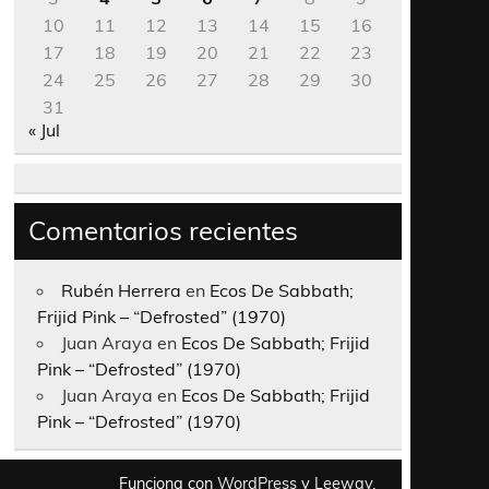
10
11
12
13
14
15
16
17
18
19
20
21
22
23
24
25
26
27
28
29
30
31
« Jul
Comentarios recientes
Rubén Herrera
en
Ecos De Sabbath;
Frijid Pink – “Defrosted” (1970)
Juan Araya
en
Ecos De Sabbath; Frijid
Pink – “Defrosted” (1970)
Juan Araya
en
Ecos De Sabbath; Frijid
Pink – “Defrosted” (1970)
Funciona con
WordPress
y
Leeway
.