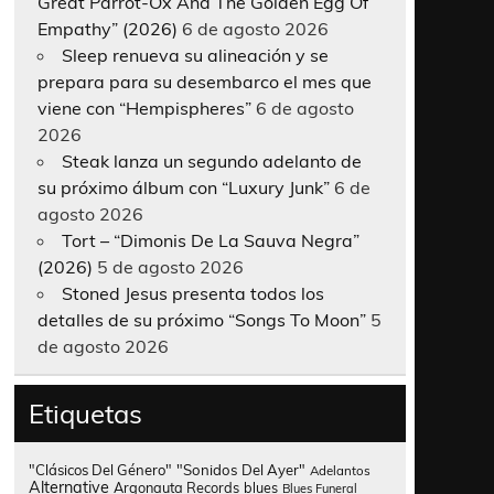
Great Parrot-Ox And The Golden Egg Of
Empathy” (2026)
6 de agosto 2026
Sleep renueva su alineación y se
prepara para su desembarco el mes que
viene con “Hempispheres”
6 de agosto
2026
Steak lanza un segundo adelanto de
su próximo álbum con “Luxury Junk”
6 de
agosto 2026
Tort – “Dimonis De La Sauva Negra”
(2026)
5 de agosto 2026
Stoned Jesus presenta todos los
detalles de su próximo “Songs To Moon”
5
de agosto 2026
Etiquetas
"Clásicos Del Género"
"Sonidos Del Ayer"
Adelantos
Alternative
Argonauta Records
blues
Blues Funeral