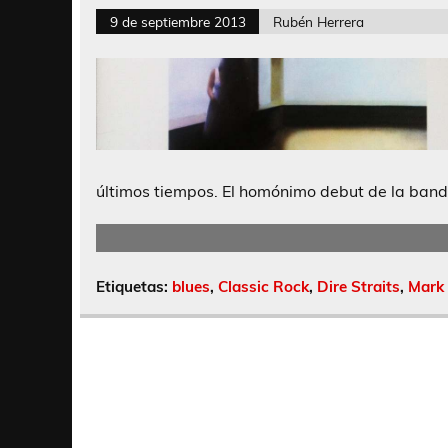
9 de septiembre 2013
Rubén Herrera
últimos tiempos. El homónimo debut de la ban
Etiquetas:
blues
,
Classic Rock
,
Dire Straits
,
Mark 