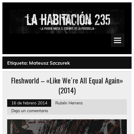
Saltar
al
contenido
La Habitación 235
Psychedelic, Stoner, Doom, Sludge, Fuzz, Space, Drone
Etiqueta:
Mateusz Szczurek
Fleshworld – «Like We´re All Equal Again»
(2014)
16 de febrero 2014
Rubén Herrera
Deja un comentario