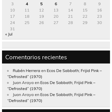
3
4
5
6
7
8
9
10
11
12
13
14
15
16
17
18
19
20
21
22
23
24
25
26
27
28
29
30
31
« Jul
Comentarios recientes
Rubén Herrera
en
Ecos De Sabbath; Frijid Pink –
“Defrosted” (1970)
Juan Araya
en
Ecos De Sabbath; Frijid Pink –
“Defrosted” (1970)
Juan Araya
en
Ecos De Sabbath; Frijid Pink –
“Defrosted” (1970)