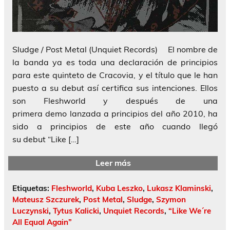
Sludge / Post Metal (Unquiet Records) El nombre de
la banda ya es toda una declaración de principios
para este quinteto de Cracovia, y el título que le han
puesto a su debut así certifica sus intenciones. Ellos
son Fleshworld y después de una
primera demo lanzada a principios del año 2010, ha
sido a principios de este año cuando llegó
su debut “Like […]
Leer más
Etiquetas:
Fleshworld
,
Kuba Leszko
,
Lukasz Klaminski
,
Mateusz Szczurek
,
Post Metal
,
Sludge
,
Szymon
Luczynski
,
Tytus Kalicki
,
Unquiet Records
,
“Like We´re
All Equal Again”