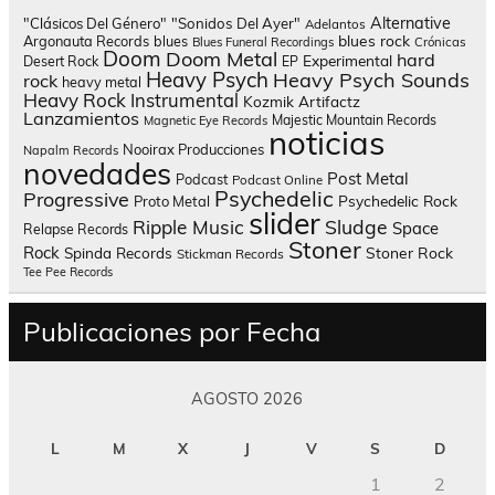
Alternative
"Clásicos Del Género"
"Sonidos Del Ayer"
Adelantos
blues rock
Argonauta Records
blues
Blues Funeral Recordings
Crónicas
Doom
Doom Metal
hard
Experimental
Desert Rock
EP
Heavy Psych
Heavy Psych Sounds
rock
heavy metal
Heavy Rock
Instrumental
Kozmik Artifactz
Lanzamientos
Majestic Mountain Records
Magnetic Eye Records
noticias
Nooirax Producciones
Napalm Records
novedades
Post Metal
Podcast
Podcast Online
Psychedelic
Progressive
Psychedelic Rock
Proto Metal
slider
Sludge
Ripple Music
Space
Relapse Records
Stoner
Rock
Spinda Records
Stoner Rock
Stickman Records
Tee Pee Records
Publicaciones por Fecha
AGOSTO 2026
L
M
X
J
V
S
D
1
2