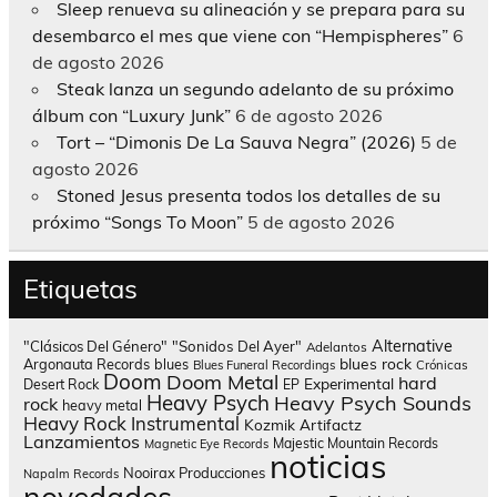
Sleep renueva su alineación y se prepara para su
desembarco el mes que viene con “Hempispheres”
6
de agosto 2026
Steak lanza un segundo adelanto de su próximo
álbum con “Luxury Junk”
6 de agosto 2026
Tort – “Dimonis De La Sauva Negra” (2026)
5 de
agosto 2026
Stoned Jesus presenta todos los detalles de su
próximo “Songs To Moon”
5 de agosto 2026
Etiquetas
Alternative
"Clásicos Del Género"
"Sonidos Del Ayer"
Adelantos
blues rock
Argonauta Records
blues
Blues Funeral Recordings
Crónicas
Doom
Doom Metal
hard
Experimental
Desert Rock
EP
Heavy Psych
Heavy Psych Sounds
rock
heavy metal
Heavy Rock
Instrumental
Kozmik Artifactz
Lanzamientos
Majestic Mountain Records
Magnetic Eye Records
noticias
Nooirax Producciones
Napalm Records
novedades