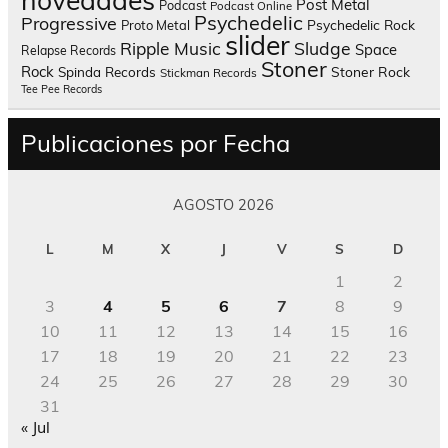
Post Metal
Podcast
Podcast Online
Psychedelic
Progressive
Psychedelic Rock
Proto Metal
slider
Sludge
Ripple Music
Space
Relapse Records
Stoner
Rock
Spinda Records
Stoner Rock
Stickman Records
Tee Pee Records
Publicaciones por Fecha
AGOSTO 2026
L
M
X
J
V
S
D
1
2
3
4
5
6
7
8
9
10
11
12
13
14
15
16
17
18
19
20
21
22
23
24
25
26
27
28
29
30
31
« Jul