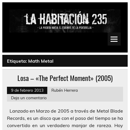
Saltar
al
contenido
La Habitación 235
Psychedelic, Stoner, Doom, Sludge, Fuzz, Space, Drone
Etiqueta:
Math Metal
Losa – «The Perfect Moment» (2005)
9 de febrero 2013
Rubén Herrera
Deja un comentario
Lanzado en Marzo de 2005 a través de Metal Blade
Records, es un disco que con el paso del tiempo se ha
convertido en un verdadero manjar de rareza. Hoy