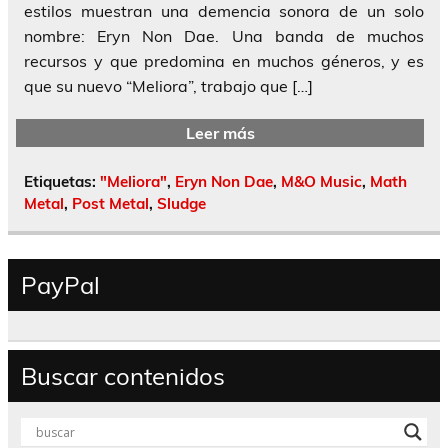
estilos muestran una demencia sonora de un solo
nombre: Eryn Non Dae. Una banda de muchos
recursos y que predomina en muchos géneros, y es
que su nuevo “Meliora”, trabajo que […]
Leer más
Etiquetas:
"Meliora"
,
Eryn Non Dae
,
M&O Music
,
Math
Metal
,
Post Metal
,
Sludge
PayPal
Buscar contenidos