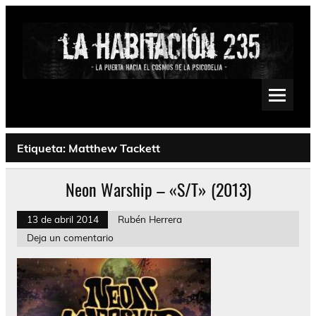
Saltar
al
contenido
La Habitación 235
Psychedelic, Stoner, Doom, Sludge, Fuzz, Space, Drone
Etiqueta:
Matthew Tackett
Neon Warship – «S/T» (2013)
13 de abril 2014
Rubén Herrera
Deja un comentario