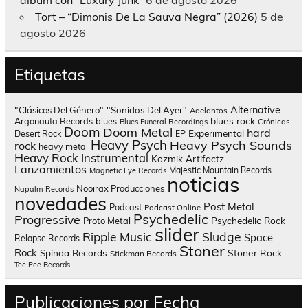
álbum con “Luxury Junk”
6 de agosto 2026
Tort – “Dimonis De La Sauva Negra” (2026)
5 de
agosto 2026
Etiquetas
Alternative
"Clásicos Del Género"
"Sonidos Del Ayer"
Adelantos
blues rock
Argonauta Records
blues
Blues Funeral Recordings
Crónicas
Doom
Doom Metal
hard
Experimental
Desert Rock
EP
Heavy Psych
Heavy Psych Sounds
rock
heavy metal
Heavy Rock
Instrumental
Kozmik Artifactz
Lanzamientos
Majestic Mountain Records
Magnetic Eye Records
noticias
Nooirax Producciones
Napalm Records
novedades
Post Metal
Podcast
Podcast Online
Psychedelic
Progressive
Psychedelic Rock
Proto Metal
slider
Sludge
Ripple Music
Space
Relapse Records
Stoner
Rock
Spinda Records
Stoner Rock
Stickman Records
Tee Pee Records
Publicaciones por Fecha