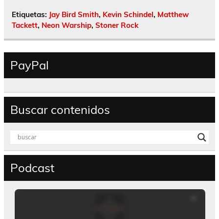
Etiquetas:
Jay Bird Smith
,
Kevin Schindel
,
Matthew
Tackett
,
Neon Warship
,
Stoner Rock
PayPal
Buscar contenidos
Podcast