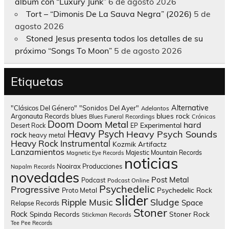
álbum con “Luxury Junk”
6 de agosto 2026
Tort – “Dimonis De La Sauva Negra” (2026)
5 de
agosto 2026
Stoned Jesus presenta todos los detalles de su
próximo “Songs To Moon”
5 de agosto 2026
Etiquetas
Alternative
"Clásicos Del Género"
"Sonidos Del Ayer"
Adelantos
blues rock
Argonauta Records
blues
Blues Funeral Recordings
Crónicas
Doom
Doom Metal
hard
Experimental
Desert Rock
EP
Heavy Psych
Heavy Psych Sounds
rock
heavy metal
Heavy Rock
Instrumental
Kozmik Artifactz
Lanzamientos
Majestic Mountain Records
Magnetic Eye Records
noticias
Nooirax Producciones
Napalm Records
novedades
Post Metal
Podcast
Podcast Online
Psychedelic
Progressive
Psychedelic Rock
Proto Metal
slider
Sludge
Ripple Music
Space
Relapse Records
Stoner
Rock
Spinda Records
Stoner Rock
Stickman Records
Tee Pee Records