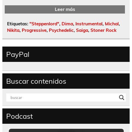
Leer más
Etiquetas:
"Steppenlord"
,
Dima
,
Instrumental
,
Michal
,
Nikita
,
Progressive
,
Psychedelic
,
Saiga
,
Stoner Rock
PayPal
Buscar contenidos
Podcast