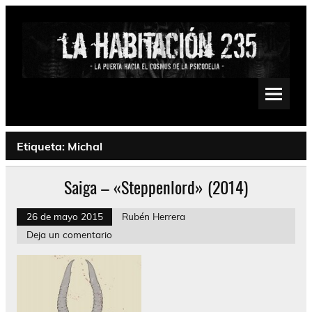
Saltar
al
contenido
La Habitación 235
Psychedelic, Stoner, Doom, Sludge, Fuzz, Space, Drone
Etiqueta:
Michal
Saiga – «Steppenlord» (2014)
26 de mayo 2015
Rubén Herrera
Deja un comentario