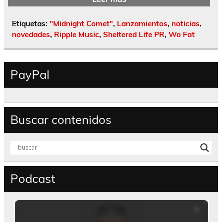
Etiquetas:
"Midnight Comet"
,
Lanzamientos
,
noticias
,
novedades
,
Ripple Music
,
Sheltered Life PR
,
Wo Fat
PayPal
Buscar contenidos
Podcast