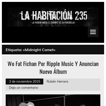
Saltar
al
contenido
La Habitación 235
Psychedelic, Stoner, Doom, Sludge, Fuzz, Space, Drone
Etiqueta:
«Midnight Comet»
Wo Fat Fichan Por Ripple Music Y Anuncian
Nuevo Álbum
3 de noviembre 2015
Rubén Herrera
Deja un comentario