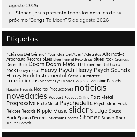
agosto 2026
Stoned Jesus presenta todos los detalles de su
próximo “Songs To Moon”
5 de agosto 2026
Etiquetas
Alternative
"Clásicos Del Género"
"Sonidos Del Ayer"
Adelantos
blues rock
Argonauta Records
blues
Blues Funeral Recordings
Crónicas
Doom
Doom Metal
hard
Experimental
Desert Rock
EP
Heavy Psych
Heavy Psych Sounds
rock
heavy metal
Heavy Rock
Instrumental
Kozmik Artifactz
Lanzamientos
Majestic Mountain Records
Magnetic Eye Records
noticias
Nooirax Producciones
Napalm Records
novedades
Post Metal
Podcast
Podcast Online
Psychedelic
Progressive
Psychedelic Rock
Proto Metal
slider
Sludge
Ripple Music
Space
Relapse Records
Stoner
Rock
Spinda Records
Stoner Rock
Stickman Records
Tee Pee Records