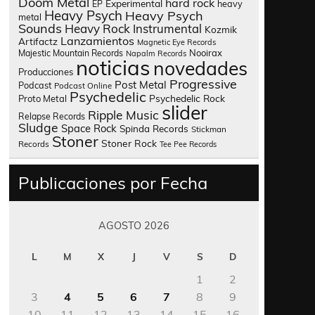
Doom Metal
hard rock
Experimental
heavy
EP
Heavy Psych
Heavy Psych
metal
Sounds
Heavy Rock
Instrumental
Kozmik
Lanzamientos
Artifactz
Magnetic Eye Records
Nooirax
Majestic Mountain Records
Napalm Records
noticias
novedades
Producciones
Progressive
Post Metal
Podcast
Podcast Online
Psychedelic
Psychedelic Rock
Proto Metal
slider
Ripple Music
Relapse Records
Sludge
Space Rock
Spinda Records
Stickman
Stoner
Stoner Rock
Records
Tee Pee Records
Publicaciones por Fecha
AGOSTO 2026
L
M
X
J
V
S
D
1
2
3
4
5
6
7
8
9
10
11
12
13
14
15
16