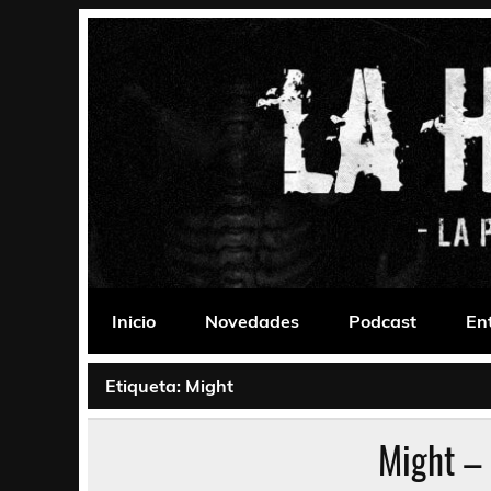
Saltar
al
contenido
La Habitación 235
Psychedelic, Stoner, Doom, Sludge, Fuzz, Space,
Inicio
Novedades
Podcast
En
Etiqueta:
Might
Might –