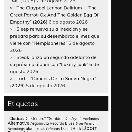
“All” (2008)
7 de agosto 2026
The Claypool Lennon Delirium – “The
Great Parrot-Ox And The Golden Egg Of
Empathy” (2026)
6 de agosto 2026
Sleep renueva su alineación y se
prepara para su desembarco el mes que
viene con “Hempispheres”
6 de agosto
2026
Steak lanza un segundo adelanto de
su próximo álbum con “Luxury Junk”
6 de
agosto 2026
Tort – “Dimonis De La Sauva Negra”
(2026)
5 de agosto 2026
Etiquetas
"Clásicos Del Género"
"Sonidos Del Ayer"
Adelantos
Alternative
Argonauta Records
blues
Blues Funeral
Doom
blues rock
Desert Rock
Recordings
Crónicas