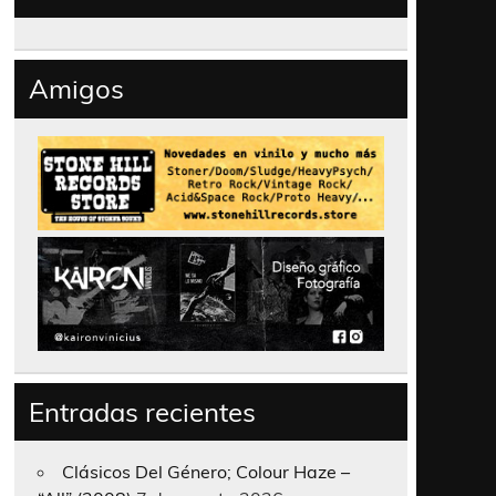
Amigos
Entradas recientes
Clásicos Del Género; Colour Haze –