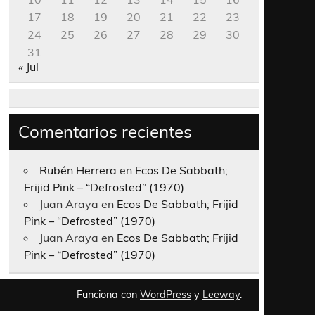
17
18
19
20
21
22
23
24
25
26
27
28
29
30
31
« Jul
Comentarios recientes
Rubén Herrera
en
Ecos De Sabbath;
Frijid Pink – “Defrosted” (1970)
Juan Araya
en
Ecos De Sabbath; Frijid
Pink – “Defrosted” (1970)
Juan Araya
en
Ecos De Sabbath; Frijid
Pink – “Defrosted” (1970)
Funciona con
WordPress
y
Leeway
.