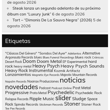
de agosto 2026
Steak lanza un segundo adelanto de su próximo
álbum con “Luxury Junk”
6 de agosto 2026
Tort – “Dimonis De La Sauva Negra” (2026)
5 de
agosto 2026
Etiquetas
Alternative
"Clásicos Del Género"
"Sonidos Del Ayer"
Adelantos
blues rock
Argonauta Records
blues
Blues Funeral Recordings
Crónicas
Doom
Doom Metal
hard
Experimental
Desert Rock
EP
Heavy Psych
Heavy Psych Sounds
rock
heavy metal
Heavy Rock
Instrumental
Kozmik Artifactz
Lanzamientos
Majestic Mountain Records
Magnetic Eye Records
noticias
Nooirax Producciones
Napalm Records
novedades
Post Metal
Podcast
Podcast Online
Psychedelic
Progressive
Psychedelic Rock
Proto Metal
slider
Sludge
Ripple Music
Space
Relapse Records
Stoner
Rock
Spinda Records
Stoner Rock
Stickman Records
Tee Pee Records