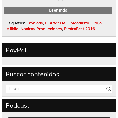
Leer más
Etiquetas:
Crónicas
,
El Altar Del Holocausto
,
Grajo
,
Milkilo
,
Nooirax Producciones
,
PiedraFest 2016
PayPal
Buscar contenidos
Podcast