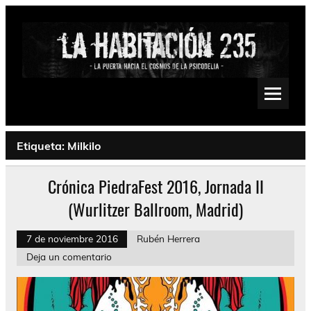
Saltar
al
contenido
La Habitación 235
Psychedelic, Stoner, Doom, Sludge, Fuzz, Space, Drone
Etiqueta:
Milkilo
Crónica PiedraFest 2016, Jornada II
(Wurlitzer Ballroom, Madrid)
7 de noviembre 2016
Rubén Herrera
Deja un comentario