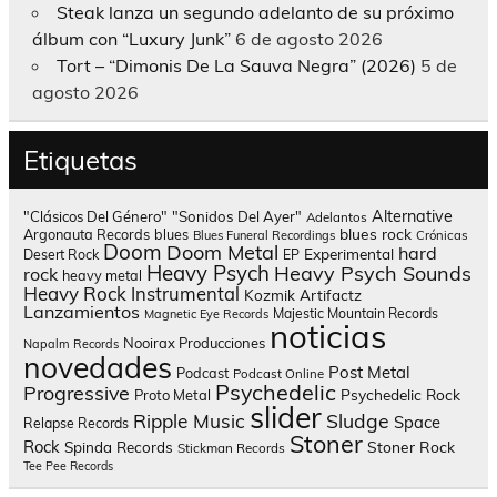
Steak lanza un segundo adelanto de su próximo
álbum con “Luxury Junk”
6 de agosto 2026
Tort – “Dimonis De La Sauva Negra” (2026)
5 de
agosto 2026
Etiquetas
Alternative
"Clásicos Del Género"
"Sonidos Del Ayer"
Adelantos
blues rock
Argonauta Records
blues
Blues Funeral Recordings
Crónicas
Doom
Doom Metal
hard
Experimental
Desert Rock
EP
Heavy Psych
Heavy Psych Sounds
rock
heavy metal
Heavy Rock
Instrumental
Kozmik Artifactz
Lanzamientos
Majestic Mountain Records
Magnetic Eye Records
noticias
Nooirax Producciones
Napalm Records
novedades
Post Metal
Podcast
Podcast Online
Psychedelic
Progressive
Psychedelic Rock
Proto Metal
slider
Sludge
Ripple Music
Space
Relapse Records
Stoner
Rock
Spinda Records
Stoner Rock
Stickman Records
Tee Pee Records