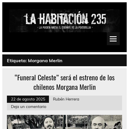
Saltar
al
contenido
La Habitación 235
Psychedelic, Stoner, Doom, Sludge, Fuzz, Space, Drone
Etiqueta:
Morgana Merlin
“Funeral Celeste” será el estreno de los
chilenos Morgana Merlin
22 de agosto 2025
Rubén Herrera
Deja un comentario