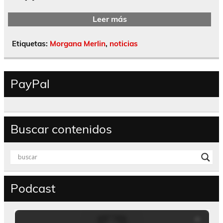
Leer más
Etiquetas:
Morgana Merlin
,
noticias
PayPal
Buscar contenidos
Podcast