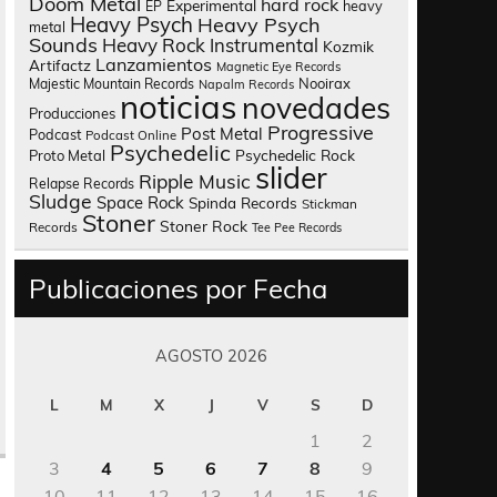
Doom Metal
hard rock
Experimental
heavy
EP
Heavy Psych
Heavy Psych
metal
Sounds
Heavy Rock
Instrumental
Kozmik
Lanzamientos
Artifactz
Magnetic Eye Records
Nooirax
Majestic Mountain Records
Napalm Records
noticias
novedades
Producciones
Progressive
Post Metal
Podcast
Podcast Online
Psychedelic
Psychedelic Rock
Proto Metal
slider
Ripple Music
Relapse Records
Sludge
Space Rock
Spinda Records
Stickman
Stoner
Stoner Rock
Records
Tee Pee Records
Publicaciones por Fecha
AGOSTO 2026
L
M
X
J
V
S
D
1
2
3
4
5
6
7
8
9
10
11
12
13
14
15
16