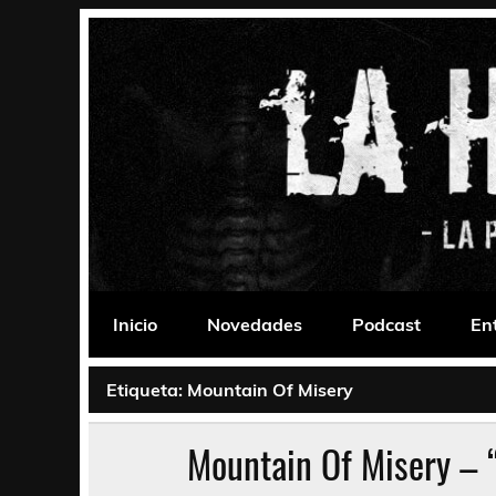
Saltar
al
contenido
La Habitación 235
Psychedelic, Stoner, Doom, Sludge, Fuzz, Space,
Inicio
Novedades
Podcast
En
Etiqueta:
Mountain Of Misery
Mountain Of Misery – 