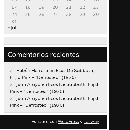
17
18
19
20
21
22
23
24
25
26
27
28
29
30
31
« Jul
Comentarios recientes
Rubén Herrera
en
Ecos De Sabbath;
Frijid Pink – “Defrosted” (1970)
Juan Araya
en
Ecos De Sabbath; Frijid
Pink – “Defrosted” (1970)
Juan Araya
en
Ecos De Sabbath; Frijid
Pink – “Defrosted” (1970)
Funciona con
WordPress
y
Leeway
.