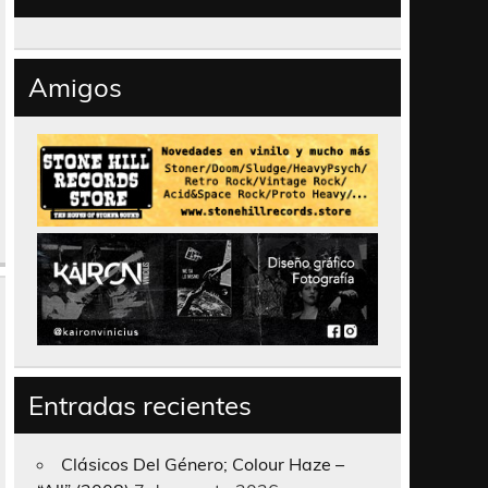
Amigos
Entradas recientes
Clásicos Del Género; Colour Haze –