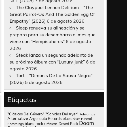
“All” (2008)
7 de agosto 2026
The Claypool Lennon Delirium – “The
Great Parrot-Ox And The Golden Egg Of
Empathy” (2026)
6 de agosto 2026
Sleep renueva su alineación y se
prepara para su desembarco el mes que
viene con “Hempispheres”
6 de agosto
2026
Steak lanza un segundo adelanto de
su próximo álbum con “Luxury Junk”
6 de
agosto 2026
Tort – “Dimonis De La Sauva Negra”
(2026)
5 de agosto 2026
Etiquetas
"Clásicos Del Género"
"Sonidos Del Ayer"
Adelantos
Alternative
Argonauta Records
blues
Blues Funeral
Doom
blues rock
Desert Rock
Recordings
Crónicas