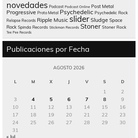
novedades
Post Metal
Podcast
Podcast Online
Psychedelic
Progressive
Psychedelic Rock
Proto Metal
slider
Sludge
Ripple Music
Space
Relapse Records
Stoner
Rock
Spinda Records
Stoner Rock
Stickman Records
Tee Pee Records
Publicaciones por Fecha
AGOSTO 2026
L
M
X
J
V
S
D
1
2
3
4
5
6
7
8
9
10
11
12
13
14
15
16
17
18
19
20
21
22
23
24
25
26
27
28
29
30
31
« Jul