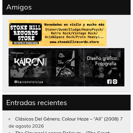
Amigos
Entradas recientes
Clásicos Del Género; Colour Haze – “All” (2008)
7
de agosto 2026
The Claypool Lennon Delirium – “The Great