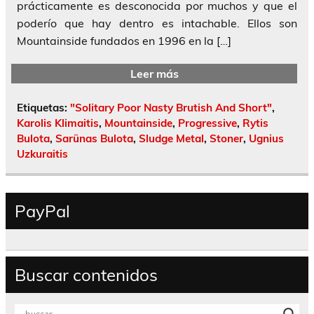
prácticamente es desconocida por muchos y que el
poderío que hay dentro es intachable. Ellos son
Mountainside fundados en 1996 en la […]
Leer más
Etiquetas:
"Solitary Poor Nasty Brutish And Short"
,
Karolis Klimaitis
,
Mountainside
,
Progressive
,
Rytis
Bulota
,
Sarünas Bulota
,
Sludge Metal
,
Stoner
,
Ugnius
Uzkuraitis
PayPal
Buscar contenidos