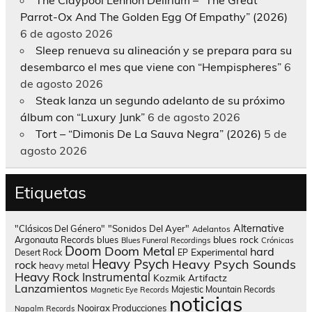
Parrot-Ox And The Golden Egg Of Empathy” (2026)
6 de agosto 2026
Sleep renueva su alineación y se prepara para su
desembarco el mes que viene con “Hempispheres”
6
de agosto 2026
Steak lanza un segundo adelanto de su próximo
álbum con “Luxury Junk”
6 de agosto 2026
Tort – “Dimonis De La Sauva Negra” (2026)
5 de
agosto 2026
Etiquetas
Alternative
"Clásicos Del Género"
"Sonidos Del Ayer"
Adelantos
blues rock
Argonauta Records
blues
Blues Funeral Recordings
Crónicas
Doom
Doom Metal
hard
Experimental
Desert Rock
EP
Heavy Psych
Heavy Psych Sounds
rock
heavy metal
Heavy Rock
Instrumental
Kozmik Artifactz
Lanzamientos
Majestic Mountain Records
Magnetic Eye Records
noticias
Nooirax Producciones
Napalm Records