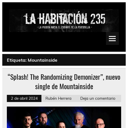
Saltar
al
contenido
La Habitación 235
Psychedelic, Stoner, Doom, Sludge, Fuzz, Space, Drone
Etiqueta:
Mountainside
“Splash! The Randomizing Demonizer”, nuevo
single de Mountainside
2 de abril 2024
Rubén Herrera
Deja un comentario