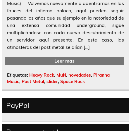
Music) Volvemos nuevamente a adentrarnos en las
fauces del infierno polaco, aquí pueden seguir
pasando los años que su ejemplo en la notoriedad de
una extensa comunidad underground, sigue
multiplicándose con cada nuevo descubrimiento de
un servidor aquí presente. En este caso, las
atmosferas del post metal se alían […]
Leer más
Etiquetas:
Heavy Rock
,
MuN
,
novedades
,
Piranha
Music
,
Post Metal
,
slider
,
Space Rock
PayPal