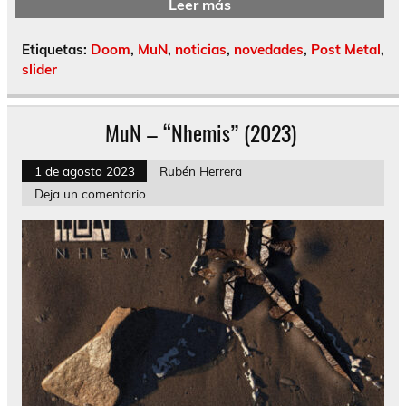
Leer más
Etiquetas:
Doom
,
MuN
,
noticias
,
novedades
,
Post Metal
,
slider
MuN – “Nhemis” (2023)
1 de agosto 2023
Rubén Herrera
Deja un comentario