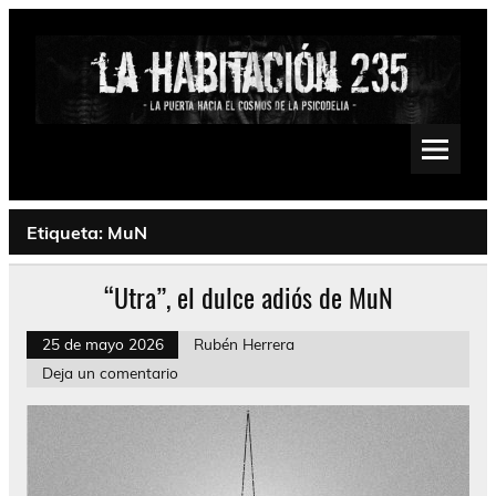
Saltar
al
contenido
La Habitación 235
Psychedelic, Stoner, Doom, Sludge, Fuzz, Space, Drone
Etiqueta:
MuN
“Utra”, el dulce adiós de MuN
25 de mayo 2026
Rubén Herrera
Deja un comentario