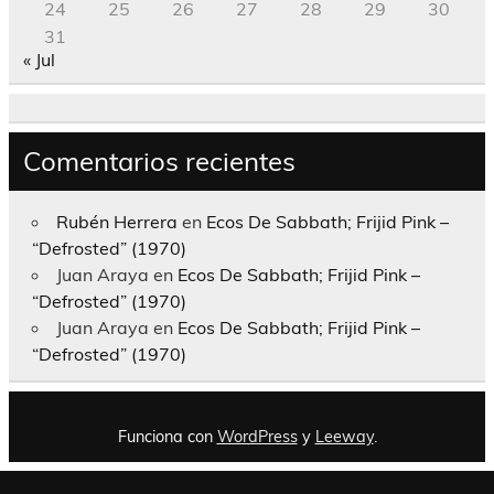
24
25
26
27
28
29
30
31
« Jul
Comentarios recientes
Rubén Herrera
en
Ecos De Sabbath; Frijid Pink –
“Defrosted” (1970)
Juan Araya
en
Ecos De Sabbath; Frijid Pink –
“Defrosted” (1970)
Juan Araya
en
Ecos De Sabbath; Frijid Pink –
“Defrosted” (1970)
Funciona con
WordPress
y
Leeway
.