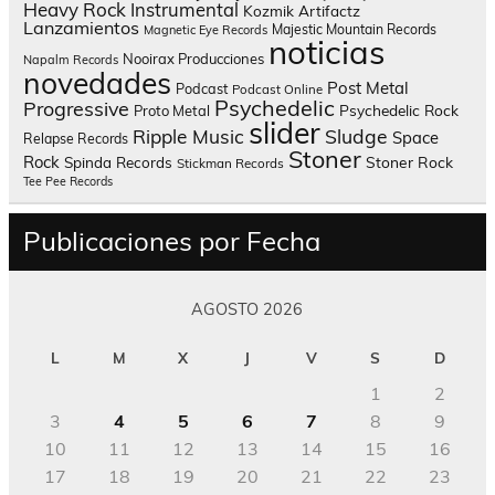
Heavy Rock
Instrumental
Kozmik Artifactz
Lanzamientos
Majestic Mountain Records
Magnetic Eye Records
noticias
Nooirax Producciones
Napalm Records
novedades
Post Metal
Podcast
Podcast Online
Psychedelic
Progressive
Psychedelic Rock
Proto Metal
slider
Sludge
Ripple Music
Space
Relapse Records
Stoner
Rock
Spinda Records
Stoner Rock
Stickman Records
Tee Pee Records
Publicaciones por Fecha
AGOSTO 2026
L
M
X
J
V
S
D
1
2
3
4
5
6
7
8
9
10
11
12
13
14
15
16
17
18
19
20
21
22
23