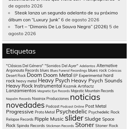
de agosto 2026
Steak lanza un segundo adelanto de su próximo
álbum con “Luxury Junk”
6 de agosto 2026
Tort – “Dimonis De La Sauva Negra” (2026)
5 de
agosto 2026
Etiquetas
Alternative
"Clásicos Del Género"
"Sonidos Del Ayer"
Adelantos
blues rock
Argonauta Records
blues
Blues Funeral Recordings
Crónicas
Doom
Doom Metal
hard
Experimental
Desert Rock
EP
Heavy Psych
Heavy Psych Sounds
rock
heavy metal
Heavy Rock
Instrumental
Kozmik Artifactz
Lanzamientos
Majestic Mountain Records
Magnetic Eye Records
noticias
Nooirax Producciones
Napalm Records
novedades
Post Metal
Podcast
Podcast Online
Psychedelic
Progressive
Psychedelic Rock
Proto Metal
slider
Sludge
Ripple Music
Space
Relapse Records
Stoner
Rock
Spinda Records
Stoner Rock
Stickman Records