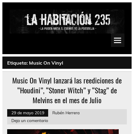
Saltar
al
contenido
La Habitación 235
Psychedelic, Stoner, Doom, Sludge, Fuzz, Space, Drone
Etiqueta:
Music On Vinyl
Music On Vinyl lanzará las reediciones de
“Houdini”, “Stoner Witch” y “Stag” de
Melvins en el mes de Julio
29 de mayo 2019
Rubén Herrera
Deja un comentario