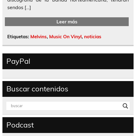
sendos […]
Leer más
Etiquetas:
Melvins
,
Music On Vinyl
,
noticias
PayPal
Buscar contenidos
Podcast