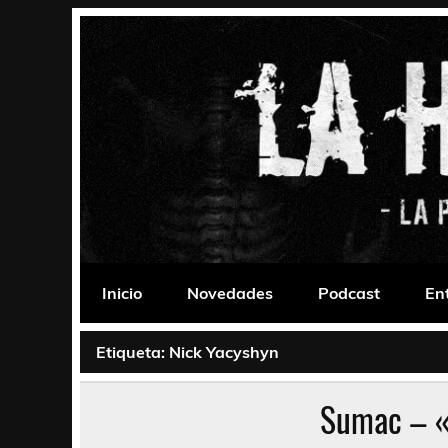
Saltar
al
contenido
La Habitación 235
Psychedelic, Stoner, Doom, Sludge, Fuzz, Space,
Inicio
Novedades
Podcast
En
Etiqueta:
Nick Yacyshyn
Sumac – «