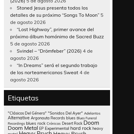
(2026)
5 de agosto 2026
Stoned Jesus presenta todos los
detalles de su próximo “Songs To Moon”
5
de agosto 2026
“Lost Highway”, primer avance del
próximo álbum homónimo de Sacred Buzz
5 de agosto 2026
Svindel – “Drömfeber” (2026)
4 de
agosto 2026
“In Dreams” será el segundo trabajo
de los norteamericanos Sweat
4 de
agosto 2026
Etiquetas
"Clásicos Del Género"
"Sonidos Del Ayer"
Adelantos
Alternative
Argonauta Records
blues
Blues Funeral
Doom
blues rock
Desert Rock
Recordings
Crónicas
Doom Metal
hard rock
Experimental
heavy
EP
Heavy Psych
Heavy Psych