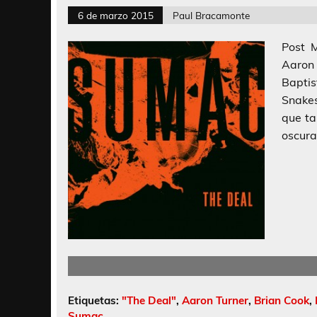
6 de marzo 2015
Paul Bracamonte
Post 
Aaron 
Baptis
Snakes
que ta
oscura
Etiquetas:
"The Deal"
,
Aaron Turner
,
Brian Cook
,
Sumac