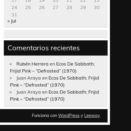
17
18
19
20
21
22
23
24
25
26
27
28
29
30
31
« Jul
Comentarios recientes
Rubén Herrera
en
Ecos De Sabbath;
Frijid Pink – “Defrosted” (1970)
Juan Araya
en
Ecos De Sabbath; Frijid
Pink – “Defrosted” (1970)
Juan Araya
en
Ecos De Sabbath; Frijid
Pink – “Defrosted” (1970)
Funciona con
WordPress
y
Leeway
.