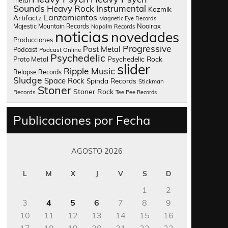
metal
Sounds
Heavy Rock
Instrumental
Kozmik
Lanzamientos
Artifactz
Magnetic Eye Records
Nooirax
Majestic Mountain Records
Napalm Records
noticias
novedades
Producciones
Progressive
Post Metal
Podcast
Podcast Online
Psychedelic
Psychedelic Rock
Proto Metal
slider
Ripple Music
Relapse Records
Sludge
Space Rock
Spinda Records
Stickman
Stoner
Stoner Rock
Records
Tee Pee Records
Publicaciones por Fecha
AGOSTO 2026
L
M
X
J
V
S
D
1
2
3
4
5
6
7
8
9
10
11
12
13
14
15
16