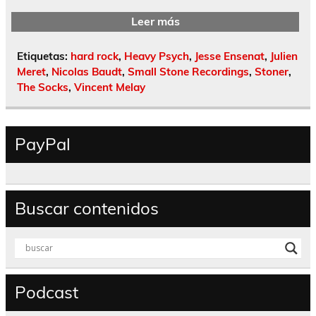
Leer más
Etiquetas:
hard rock
,
Heavy Psych
,
Jesse Ensenat
,
Julien
Meret
,
Nicolas Baudt
,
Small Stone Recordings
,
Stoner
,
The Socks
,
Vincent Melay
PayPal
Buscar contenidos
Podcast