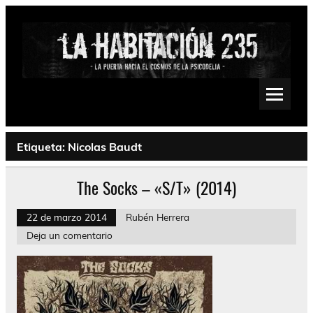
Saltar
al
contenido
La Habitación 235
Psychedelic, Stoner, Doom, Sludge, Fuzz, Space, Drone
Etiqueta:
Nicolas Baudt
The Socks – «S/T» (2014)
22 de marzo 2014
Rubén Herrera
Deja un comentario