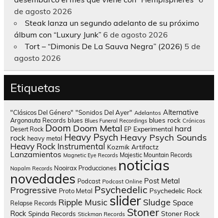
de agosto 2026
Steak lanza un segundo adelanto de su próximo
álbum con “Luxury Junk”
6 de agosto 2026
Tort – “Dimonis De La Sauva Negra” (2026)
5 de
agosto 2026
Etiquetas
Alternative
"Clásicos Del Género"
"Sonidos Del Ayer"
Adelantos
blues rock
Argonauta Records
blues
Blues Funeral Recordings
Crónicas
Doom
Doom Metal
hard
Experimental
Desert Rock
EP
Heavy Psych
Heavy Psych Sounds
rock
heavy metal
Heavy Rock
Instrumental
Kozmik Artifactz
Lanzamientos
Majestic Mountain Records
Magnetic Eye Records
noticias
Nooirax Producciones
Napalm Records
novedades
Post Metal
Podcast
Podcast Online
Psychedelic
Progressive
Psychedelic Rock
Proto Metal
slider
Sludge
Ripple Music
Space
Relapse Records
Stoner
Rock
Spinda Records
Stoner Rock
Stickman Records