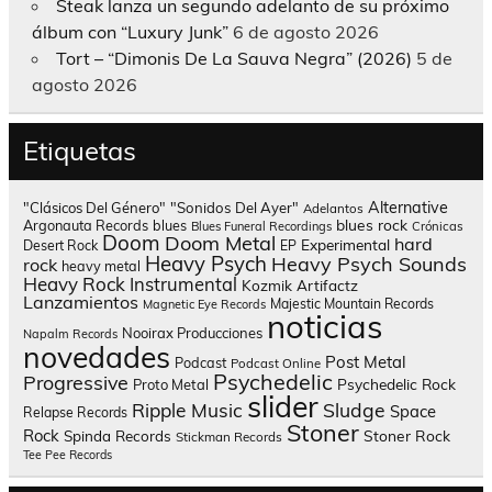
Steak lanza un segundo adelanto de su próximo
álbum con “Luxury Junk”
6 de agosto 2026
Tort – “Dimonis De La Sauva Negra” (2026)
5 de
agosto 2026
Etiquetas
Alternative
"Clásicos Del Género"
"Sonidos Del Ayer"
Adelantos
blues rock
Argonauta Records
blues
Blues Funeral Recordings
Crónicas
Doom
Doom Metal
hard
Experimental
Desert Rock
EP
Heavy Psych
Heavy Psych Sounds
rock
heavy metal
Heavy Rock
Instrumental
Kozmik Artifactz
Lanzamientos
Majestic Mountain Records
Magnetic Eye Records
noticias
Nooirax Producciones
Napalm Records
novedades
Post Metal
Podcast
Podcast Online
Psychedelic
Progressive
Psychedelic Rock
Proto Metal
slider
Sludge
Ripple Music
Space
Relapse Records
Stoner
Rock
Spinda Records
Stoner Rock
Stickman Records
Tee Pee Records