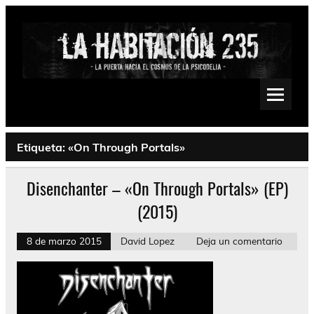
Saltar
al
contenido
La Habitación 235
Psychedelic, Stoner, Doom, Sludge, Fuzz, Space, Drone
Etiqueta:
«On Through Portals»
Disenchanter – «On Through Portals» (EP)
(2015)
8 de marzo 2015
David Lopez
Deja un comentario