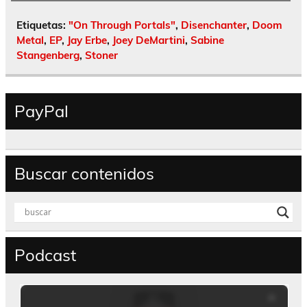
Etiquetas:
"On Through Portals"
,
Disenchanter
,
Doom
Metal
,
EP
,
Jay Erbe
,
Joey DeMartini
,
Sabine
Stangenberg
,
Stoner
PayPal
Buscar contenidos
Podcast