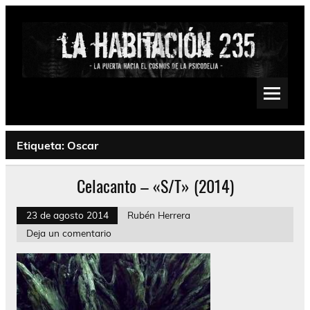
Saltar
al
contenido
La Habitación 235
Psychedelic, Stoner, Doom, Sludge, Fuzz, Space, Drone
Etiqueta:
Oscar
Celacanto – «S/T» (2014)
23 de agosto 2014
Rubén Herrera
Deja un comentario