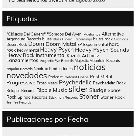
norteamericanos Sweat
4 de agosto 2026
Etiquetas
Alternative
"Clásicos Del Género"
"Sonidos Del Ayer"
Adelantos
blues rock
Argonauta Records
blues
Blues Funeral Recordings
Crónicas
Doom
Doom Metal
hard
Experimental
Desert Rock
EP
Heavy Psych
Heavy Psych Sounds
rock
heavy metal
Heavy Rock
Instrumental
Kozmik Artifactz
Lanzamientos
Majestic Mountain Records
Magnetic Eye Records
noticias
Nooirax Producciones
Napalm Records
novedades
Post Metal
Podcast
Podcast Online
Psychedelic
Progressive
Psychedelic Rock
Proto Metal
slider
Sludge
Ripple Music
Space
Relapse Records
Stoner
Rock
Spinda Records
Stoner Rock
Stickman Records
Tee Pee Records
Publicaciones por Fecha