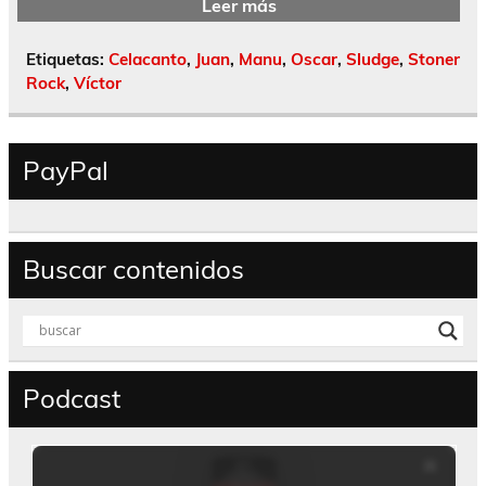
Leer más
Etiquetas:
Celacanto
,
Juan
,
Manu
,
Oscar
,
Sludge
,
Stoner
Rock
,
Víctor
PayPal
Buscar contenidos
Podcast