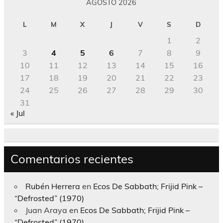
AGOSTO 2026
L
M
X
J
V
S
D
1
2
3
4
5
6
7
8
9
10
11
12
13
14
15
16
17
18
19
20
21
22
23
24
25
26
27
28
29
30
31
« Jul
Comentarios recientes
Rubén Herrera
en
Ecos De Sabbath; Frijid Pink –
“Defrosted” (1970)
Juan Araya
en
Ecos De Sabbath; Frijid Pink –
“Defrosted” (1970)