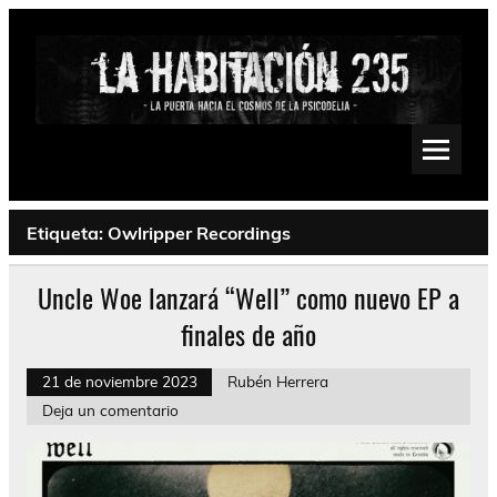
Saltar
al
contenido
La Habitación 235
Psychedelic, Stoner, Doom, Sludge, Fuzz, Space, Drone
Etiqueta:
Owlripper Recordings
Uncle Woe lanzará “Well” como nuevo EP a
finales de año
21 de noviembre 2023
Rubén Herrera
Deja un comentario