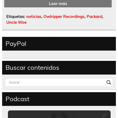
Leer más
Etiquetas:
noticias
,
Owlripper Recordings
,
Packard
,
Uncle Woe
PayPal
Buscar contenidos
Podcast