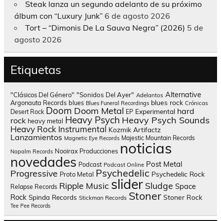
Steak lanza un segundo adelanto de su próximo
álbum con “Luxury Junk”
6 de agosto 2026
Tort – “Dimonis De La Sauva Negra” (2026)
5 de
agosto 2026
Etiquetas
Alternative
"Clásicos Del Género"
"Sonidos Del Ayer"
Adelantos
blues rock
Argonauta Records
blues
Blues Funeral Recordings
Crónicas
Doom
Doom Metal
hard
Experimental
Desert Rock
EP
Heavy Psych
Heavy Psych Sounds
rock
heavy metal
Heavy Rock
Instrumental
Kozmik Artifactz
Lanzamientos
Majestic Mountain Records
Magnetic Eye Records
noticias
Nooirax Producciones
Napalm Records
novedades
Post Metal
Podcast
Podcast Online
Psychedelic
Progressive
Psychedelic Rock
Proto Metal
slider
Sludge
Ripple Music
Space
Relapse Records
Stoner
Rock
Spinda Records
Stoner Rock
Stickman Records
Tee Pee Records