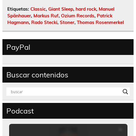
Etiquetas:
Classic
,
Giant Sleep
,
hard rock
,
Manuel
Spänhauer
,
Markus Ruf
,
Ozium Records
,
Patrick
Hagmann
,
Rado Stecki
,
Stoner
,
Thomas Rosenmerkel
PayPal
Buscar contenidos
Podcast