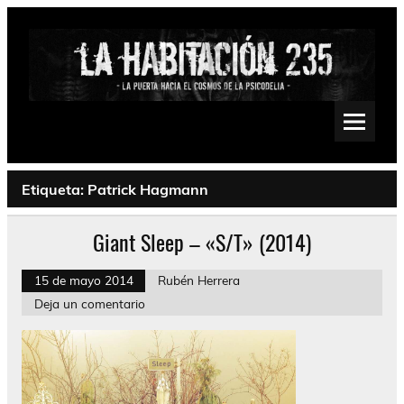
Saltar
al
contenido
La Habitación 235
Psychedelic, Stoner, Doom, Sludge, Fuzz, Space, Drone
Etiqueta:
Patrick Hagmann
Giant Sleep – «S/T» (2014)
15 de mayo 2014
Rubén Herrera
Deja un comentario