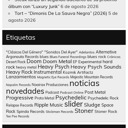
álbum con “Luxury Junk”
6 de agosto 2026
Tort – “Dimonis De La Sauva Negra” (2026)
5 de
agosto 2026
Etiquetas
Alternative
"Clásicos Del Género"
"Sonidos Del Ayer"
Adelantos
blues rock
Argonauta Records
blues
Blues Funeral Recordings
Crónicas
Doom
Doom Metal
hard
Experimental
Desert Rock
EP
Heavy Psych
Heavy Psych Sounds
rock
heavy metal
Heavy Rock
Instrumental
Kozmik Artifactz
Lanzamientos
Majestic Mountain Records
Magnetic Eye Records
noticias
Nooirax Producciones
Napalm Records
novedades
Post Metal
Podcast
Podcast Online
Psychedelic
Progressive
Psychedelic Rock
Proto Metal
slider
Sludge
Ripple Music
Space
Relapse Records
Stoner
Rock
Spinda Records
Stoner Rock
Stickman Records
Tee Pee Records