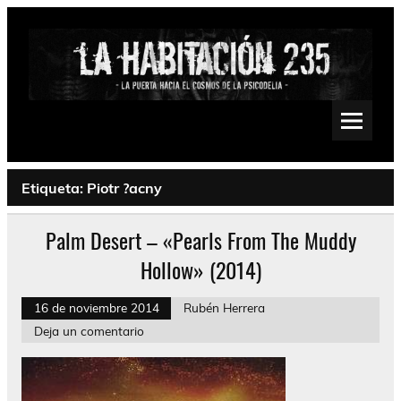
Saltar
al
contenido
La Habitación 235
Psychedelic, Stoner, Doom, Sludge, Fuzz, Space, Drone
Etiqueta:
Piotr ?acny
Palm Desert – «Pearls From The Muddy
Hollow» (2014)
16 de noviembre 2014
Rubén Herrera
Deja un comentario