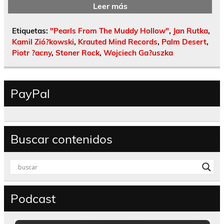
Leer más
Etiquetas:
"Pearls From The Muddy Hollow"
,
Jan Rutka
,
Kamil Zió?kowski
,
Krauted Mind Records
,
Palm Desert
,
Piotr ?acny
,
Stoner Rock
,
Wojciech Ga?uszka
PayPal
Buscar contenidos
Podcast