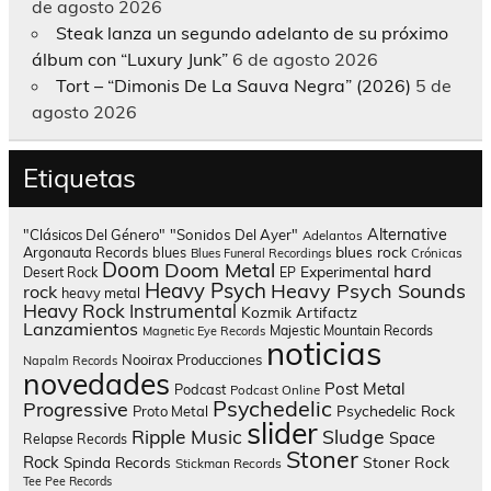
de agosto 2026
Steak lanza un segundo adelanto de su próximo
álbum con “Luxury Junk”
6 de agosto 2026
Tort – “Dimonis De La Sauva Negra” (2026)
5 de
agosto 2026
Etiquetas
Alternative
"Clásicos Del Género"
"Sonidos Del Ayer"
Adelantos
blues rock
Argonauta Records
blues
Blues Funeral Recordings
Crónicas
Doom
Doom Metal
hard
Experimental
Desert Rock
EP
Heavy Psych
Heavy Psych Sounds
rock
heavy metal
Heavy Rock
Instrumental
Kozmik Artifactz
Lanzamientos
Majestic Mountain Records
Magnetic Eye Records
noticias
Nooirax Producciones
Napalm Records
novedades
Post Metal
Podcast
Podcast Online
Psychedelic
Progressive
Psychedelic Rock
Proto Metal
slider
Sludge
Ripple Music
Space
Relapse Records
Stoner
Rock
Spinda Records
Stoner Rock
Stickman Records
Tee Pee Records