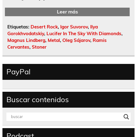
Leer más
Etiquetas:
Desert Rock
,
Igor Suvorov
,
Ilya
Gorokhvodatskiy
,
Lucifer In The Sky With Diamonds
,
Magnus Lindberg
,
Metal
,
Oleg Sájarov
,
Ramis
Cervantes
,
Stoner
PayPal
Buscar contenidos
Podcast