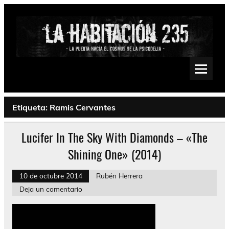
Saltar
al
contenido
La Habitación 235
Psychedelic, Stoner, Doom, Sludge, Fuzz, Space, Drone
Etiqueta:
Ramis Cervantes
Lucifer In The Sky With Diamonds – «The
Shining One» (2014)
10 de octubre 2014
Rubén Herrera
Deja un comentario