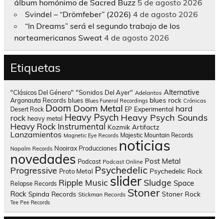
álbum homónimo de Sacred Buzz
5 de agosto 2026
Svindel – “Drömfeber” (2026)
4 de agosto 2026
“In Dreams” será el segundo trabajo de los
norteamericanos Sweat
4 de agosto 2026
Etiquetas
Alternative
"Clásicos Del Género"
"Sonidos Del Ayer"
Adelantos
blues rock
Argonauta Records
blues
Blues Funeral Recordings
Crónicas
Doom
Doom Metal
hard
Experimental
Desert Rock
EP
Heavy Psych
Heavy Psych Sounds
rock
heavy metal
Heavy Rock
Instrumental
Kozmik Artifactz
Lanzamientos
Majestic Mountain Records
Magnetic Eye Records
noticias
Nooirax Producciones
Napalm Records
novedades
Post Metal
Podcast
Podcast Online
Psychedelic
Progressive
Psychedelic Rock
Proto Metal
slider
Sludge
Ripple Music
Space
Relapse Records
Stoner
Rock
Spinda Records
Stoner Rock
Stickman Records
Tee Pee Records