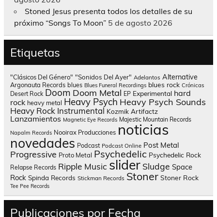
Stoned Jesus presenta todos los detalles de su
próximo “Songs To Moon”
5 de agosto 2026
Etiquetas
Alternative
"Clásicos Del Género"
"Sonidos Del Ayer"
Adelantos
blues rock
Argonauta Records
blues
Blues Funeral Recordings
Crónicas
Doom
Doom Metal
hard
Experimental
Desert Rock
EP
Heavy Psych
Heavy Psych Sounds
rock
heavy metal
Heavy Rock
Instrumental
Kozmik Artifactz
Lanzamientos
Majestic Mountain Records
Magnetic Eye Records
noticias
Nooirax Producciones
Napalm Records
novedades
Post Metal
Podcast
Podcast Online
Psychedelic
Progressive
Psychedelic Rock
Proto Metal
slider
Sludge
Ripple Music
Space
Relapse Records
Stoner
Rock
Spinda Records
Stoner Rock
Stickman Records
Tee Pee Records
Publicaciones por Fecha