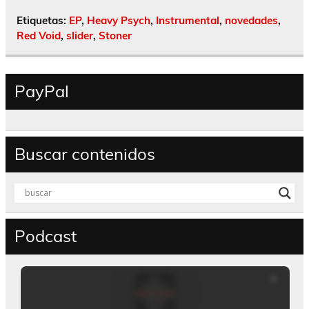
Etiquetas:
EP
,
Heavy Psych
,
Instrumental
,
novedades
,
Red Void
,
slider
,
Stoner
PayPal
Buscar contenidos
Podcast