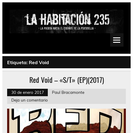
Saltar
al
contenido
La Habitación 235
Psychedelic, Stoner, Doom, Sludge, Fuzz, Space, Drone
Etiqueta:
Red Void
Red Void – «S/T» (EP)(2017)
30 de enero 2017
Paul Bracamonte
Deja un comentario