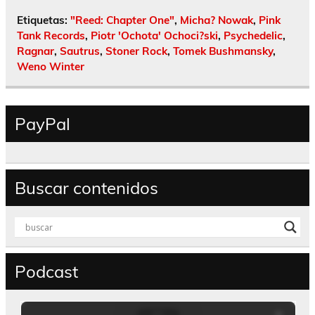
Etiquetas:
"Reed: Chapter One"
,
Micha? Nowak
,
Pink
Tank Records
,
Piotr 'Ochota' Ochoci?ski
,
Psychedelic
,
Ragnar
,
Sautrus
,
Stoner Rock
,
Tomek Bushmansky
,
Weno Winter
PayPal
Buscar contenidos
Podcast