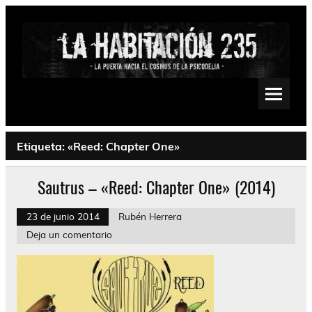
Saltar
al
contenido
La Habitación 235
Psychedelic, Stoner, Doom, Sludge, Fuzz, Space, Drone
Etiqueta:
«Reed: Chapter One»
Sautrus – «Reed: Chapter One» (2014)
23 de junio 2014
Rubén Herrera
Deja un comentario