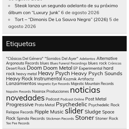
Steak lanza un segundo adelanto de su próximo
álbum con “Luxury Junk”
6 de agosto 2026
Tort – “Dimonis De La Sauva Negra” (2026)
5 de
agosto 2026
Etiquetas
Alternative
"Clásicos Del Género"
"Sonidos Del Ayer"
Adelantos
blues rock
Argonauta Records
blues
Blues Funeral Recordings
Crónicas
Doom
Doom Metal
hard
Experimental
Desert Rock
EP
Heavy Psych
Heavy Psych Sounds
rock
heavy metal
Heavy Rock
Instrumental
Kozmik Artifactz
Lanzamientos
Majestic Mountain Records
Magnetic Eye Records
noticias
Nooirax Producciones
Napalm Records
novedades
Post Metal
Podcast
Podcast Online
Psychedelic
Progressive
Psychedelic Rock
Proto Metal
slider
Sludge
Ripple Music
Space
Relapse Records
Stoner
Rock
Spinda Records
Stoner Rock
Stickman Records
Tee Pee Records