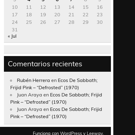
10
11
12
13
14
15
16
17
18
19
20
21
22
23
24
25
26
27
28
29
30
31
« Jul
Comentarios recientes
Rubén Herrera
en
Ecos De Sabbath;
Frijid Pink – “Defrosted” (1970)
Juan Araya
en
Ecos De Sabbath; Frijid
Pink – “Defrosted” (1970)
Juan Araya
en
Ecos De Sabbath; Frijid
Pink – “Defrosted” (1970)
Funciona con
WordPress
y
Leeway
.