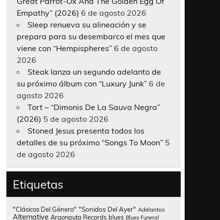
Great Parrot-Ox And The Golden Egg Of
Empathy” (2026)
6 de agosto 2026
Sleep renueva su alineación y se
prepara para su desembarco el mes que
viene con “Hempispheres”
6 de agosto
2026
Steak lanza un segundo adelanto de
su próximo álbum con “Luxury Junk”
6 de
agosto 2026
Tort – “Dimonis De La Sauva Negra”
(2026)
5 de agosto 2026
Stoned Jesus presenta todos los
detalles de su próximo “Songs To Moon”
5
de agosto 2026
Etiquetas
"Clásicos Del Género"
"Sonidos Del Ayer"
Adelantos
Alternative
Argonauta Records
blues
Blues Funeral