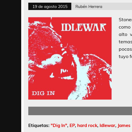
19 de agosto 2015
Rubén Herrera
Stone
como 
alto 
temas
pocas
tuyo 
Etiquetas:
"Dig In"
,
EP
,
hard rock
,
Idlewar
,
James 