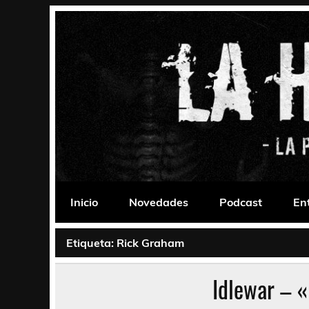
Saltar
al
contenido
La Habitación 235
Psychedelic, Stoner, Doom, Sludge, Fuzz, Space,
Inicio
Novedades
Podcast
En
Etiqueta:
Rick Graham
Idlewar – «