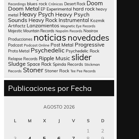
Doom
blues rock
Desert Rock
Recordings
Crónicas
Doom Metal
hard rock
Experimental
heavy
EP
Heavy Psych
Heavy Psych
metal
Sounds
Heavy Rock
Instrumental
Kozmik
Lanzamientos
Artifactz
Magnetic Eye Records
Nooirax
Majestic Mountain Records
Napalm Records
noticias
novedades
Producciones
Progressive
Post Metal
Podcast
Podcast Online
Psychedelic
Psychedelic Rock
Proto Metal
slider
Ripple Music
Relapse Records
Sludge
Space Rock
Spinda Records
Stickman
Stoner
Stoner Rock
Records
Tee Pee Records
Publicaciones por Fecha
AGOSTO 2026
L
M
X
J
V
S
D
1
2
3
4
5
6
7
8
9