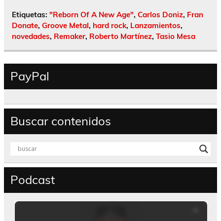
Etiquetas:
"Reborn Of A New Age"
,
Carlos Doniz
,
Fran
Donate
,
Groove Metal
,
hard rock
,
Lanzamientos
,
novedades
,
Remaker
,
Roberto Martínez
,
Tasio Mesa
PayPal
Buscar contenidos
Podcast