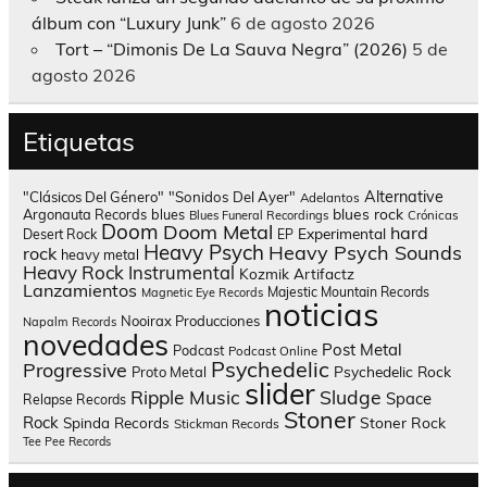
álbum con “Luxury Junk”
6 de agosto 2026
Tort – “Dimonis De La Sauva Negra” (2026)
5 de
agosto 2026
Etiquetas
Alternative
"Clásicos Del Género"
"Sonidos Del Ayer"
Adelantos
blues rock
Argonauta Records
blues
Blues Funeral Recordings
Crónicas
Doom
Doom Metal
hard
Experimental
Desert Rock
EP
Heavy Psych
Heavy Psych Sounds
rock
heavy metal
Heavy Rock
Instrumental
Kozmik Artifactz
Lanzamientos
Majestic Mountain Records
Magnetic Eye Records
noticias
Nooirax Producciones
Napalm Records
novedades
Post Metal
Podcast
Podcast Online
Psychedelic
Progressive
Psychedelic Rock
Proto Metal
slider
Sludge
Ripple Music
Space
Relapse Records
Stoner
Rock
Spinda Records
Stoner Rock
Stickman Records
Tee Pee Records