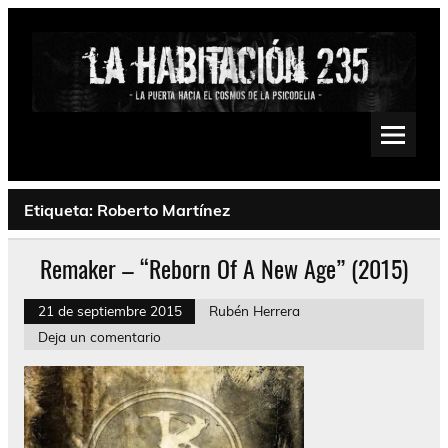
Saltar
al
contenido
La Habitación 235
Psychedelic, Stoner, Doom, Sludge, Fuzz, Space, Drone
Etiqueta:
Roberto Martínez
Remaker – “Reborn Of A New Age” (2015)
21 de septiembre 2015
Rubén Herrera
Deja un comentario