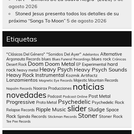
agosto 2026
Stoned Jesus presenta todos los detalles de su
próximo “Songs To Moon”
5 de agosto 2026
Etiquetas
Alternative
"Clásicos Del Género"
"Sonidos Del Ayer"
Adelantos
blues rock
Argonauta Records
blues
Blues Funeral Recordings
Crónicas
Doom
Doom Metal
hard
Experimental
Desert Rock
EP
Heavy Psych
Heavy Psych Sounds
rock
heavy metal
Heavy Rock
Instrumental
Kozmik Artifactz
Lanzamientos
Majestic Mountain Records
Magnetic Eye Records
noticias
Nooirax Producciones
Napalm Records
novedades
Post Metal
Podcast
Podcast Online
Psychedelic
Progressive
Psychedelic Rock
Proto Metal
slider
Sludge
Ripple Music
Space
Relapse Records
Stoner
Rock
Spinda Records
Stoner Rock
Stickman Records
Tee Pee Records