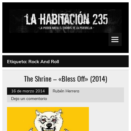
Saltar
al
contenido
La Habitación 235
Psychedelic, Stoner, Doom, Sludge, Fuzz, Space, Drone
Etiqueta:
Rock And Roll
The Shrine – «Bless Off» (2014)
16 de marzo 2014
Rubén Herrera
Deja un comentario