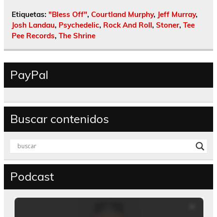
Etiquetas:
"Bless Off"
,
Courtland Murphy
,
Jeff Murray
,
Josh Landau
,
Psychedelic
,
Rock And Roll
,
Stoner
,
Tee
Pee Records
,
The Shrine
PayPal
Buscar contenidos
Podcast