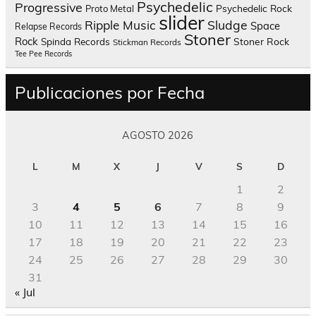
Psychedelic
Progressive
Psychedelic Rock
Proto Metal
slider
Sludge
Ripple Music
Space
Relapse Records
Stoner
Rock
Spinda Records
Stoner Rock
Stickman Records
Tee Pee Records
Publicaciones por Fecha
AGOSTO 2026
L
M
X
J
V
S
D
1
2
3
4
5
6
7
8
9
10
11
12
13
14
15
16
17
18
19
20
21
22
23
24
25
26
27
28
29
30
31
« Jul