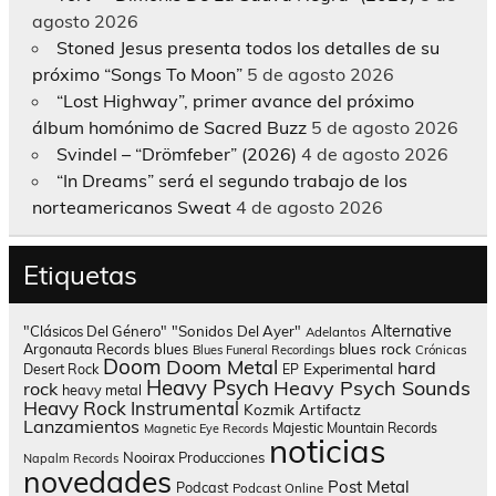
agosto 2026
Stoned Jesus presenta todos los detalles de su
próximo “Songs To Moon”
5 de agosto 2026
“Lost Highway”, primer avance del próximo
álbum homónimo de Sacred Buzz
5 de agosto 2026
Svindel – “Drömfeber” (2026)
4 de agosto 2026
“In Dreams” será el segundo trabajo de los
norteamericanos Sweat
4 de agosto 2026
Etiquetas
Alternative
"Clásicos Del Género"
"Sonidos Del Ayer"
Adelantos
blues rock
Argonauta Records
blues
Blues Funeral Recordings
Crónicas
Doom
Doom Metal
hard
Experimental
Desert Rock
EP
Heavy Psych
Heavy Psych Sounds
rock
heavy metal
Heavy Rock
Instrumental
Kozmik Artifactz
Lanzamientos
Majestic Mountain Records
Magnetic Eye Records
noticias
Nooirax Producciones
Napalm Records
novedades
Post Metal
Podcast
Podcast Online