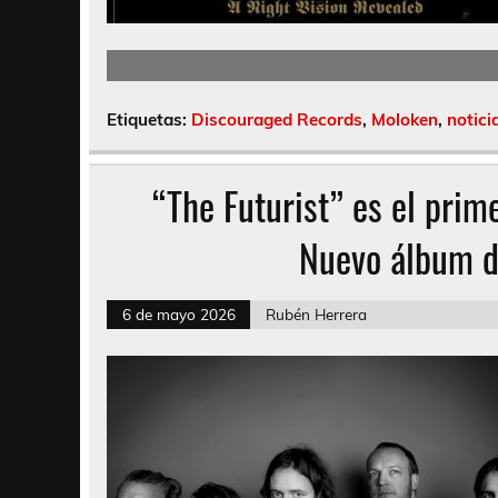
Etiquetas:
Discouraged Records
,
Moloken
,
notici
“The Futurist” es el prim
Nuevo álbum d
6 de mayo 2026
Rubén Herrera