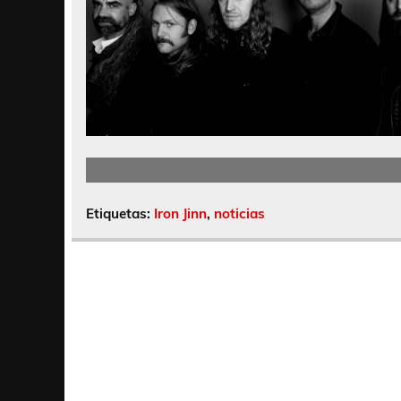
Etiquetas:
Iron Jinn
,
noticias