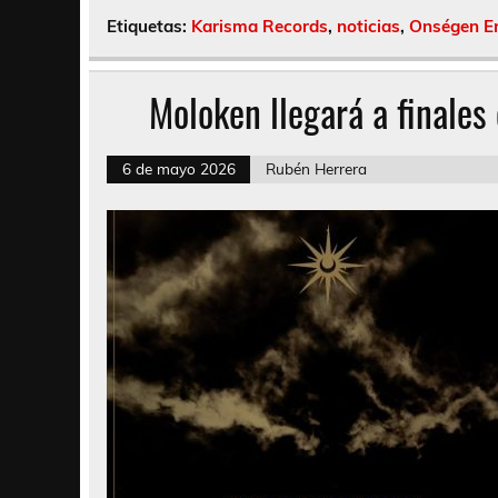
Etiquetas:
Karisma Records
,
noticias
,
Onségen E
Moloken llegará a finale
6 de mayo 2026
Rubén Herrera