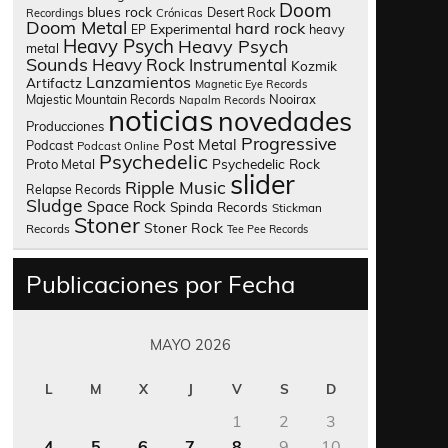
Doom
blues rock
Desert Rock
Recordings
Crónicas
Doom Metal
hard rock
Experimental
heavy
EP
Heavy Psych
Heavy Psych
metal
Sounds
Heavy Rock
Instrumental
Kozmik
Lanzamientos
Artifactz
Magnetic Eye Records
Nooirax
Majestic Mountain Records
Napalm Records
noticias
novedades
Producciones
Progressive
Post Metal
Podcast
Podcast Online
Psychedelic
Psychedelic Rock
Proto Metal
slider
Ripple Music
Relapse Records
Sludge
Space Rock
Spinda Records
Stickman
Stoner
Stoner Rock
Records
Tee Pee Records
Publicaciones por Fecha
MAYO 2026
L
M
X
J
V
S
D
1
2
3
4
5
6
7
8
9
10