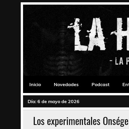
Saltar
al
contenido
La Habitación 235
Psychedelic, Stoner, Doom, Sludge, Fuzz, Space,
Inicio
Novedades
Podcast
En
Día:
6 de mayo de 2026
Los experimentales Onség