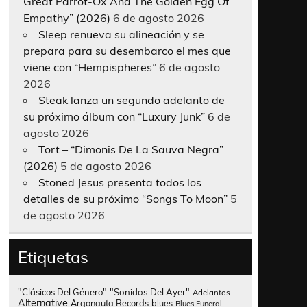
Great Parrot-Ox And The Golden Egg Of
Empathy” (2026)
6 de agosto 2026
Sleep renueva su alineación y se
prepara para su desembarco el mes que
viene con “Hempispheres”
6 de agosto
2026
Steak lanza un segundo adelanto de
su próximo álbum con “Luxury Junk”
6 de
agosto 2026
Tort – “Dimonis De La Sauva Negra”
(2026)
5 de agosto 2026
Stoned Jesus presenta todos los
detalles de su próximo “Songs To Moon”
5
de agosto 2026
Etiquetas
"Clásicos Del Género"
"Sonidos Del Ayer"
Adelantos
Alternative
Argonauta Records
blues
Blues Funeral