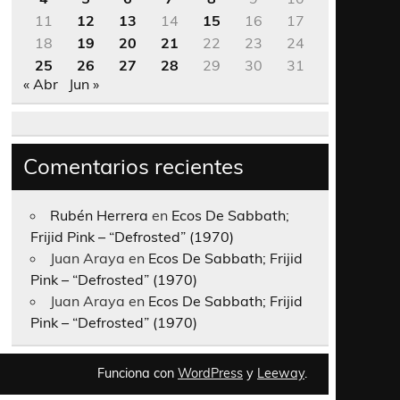
11
12
13
14
15
16
17
18
19
20
21
22
23
24
25
26
27
28
29
30
31
« Abr
Jun »
Comentarios recientes
Rubén Herrera
en
Ecos De Sabbath;
Frijid Pink – “Defrosted” (1970)
Juan Araya
en
Ecos De Sabbath; Frijid
Pink – “Defrosted” (1970)
Juan Araya
en
Ecos De Sabbath; Frijid
Pink – “Defrosted” (1970)
Funciona con
WordPress
y
Leeway
.