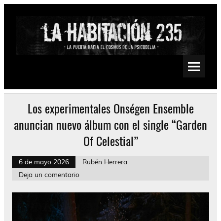
Saltar
al
contenido
La Habitación 235
Psychedelic, Stoner, Doom, Sludge, Fuzz, Space, Drone
Los experimentales Onségen Ensemble
anuncian nuevo álbum con el single “Garden
Of Celestial”
6 de mayo 2026
Rubén Herrera
Deja un comentario