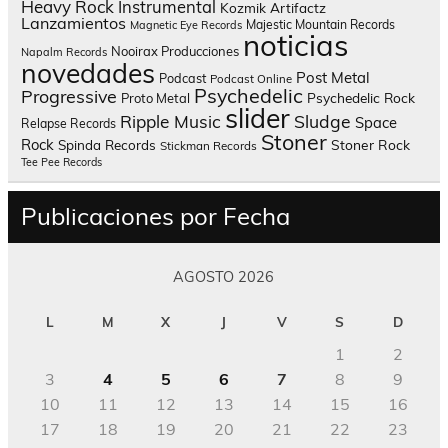
Heavy Rock
Instrumental
Kozmik Artifactz
Lanzamientos
Majestic Mountain Records
Magnetic Eye Records
noticias
Nooirax Producciones
Napalm Records
novedades
Post Metal
Podcast
Podcast Online
Psychedelic
Progressive
Psychedelic Rock
Proto Metal
slider
Sludge
Ripple Music
Space
Relapse Records
Stoner
Rock
Spinda Records
Stoner Rock
Stickman Records
Tee Pee Records
Publicaciones por Fecha
AGOSTO 2026
L
M
X
J
V
S
D
1
2
3
4
5
6
7
8
9
10
11
12
13
14
15
16
17
18
19
20
21
22
23