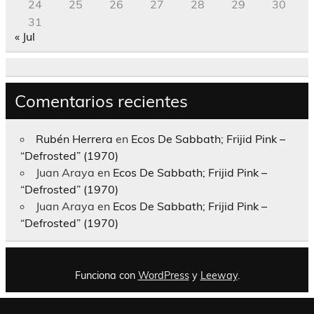
24
25
26
27
28
29
30
31
« Jul
Comentarios recientes
Rubén Herrera
en
Ecos De Sabbath; Frijid Pink –
“Defrosted” (1970)
Juan Araya
en
Ecos De Sabbath; Frijid Pink –
“Defrosted” (1970)
Juan Araya
en
Ecos De Sabbath; Frijid Pink –
“Defrosted” (1970)
Funciona con
WordPress
y
Leeway
.