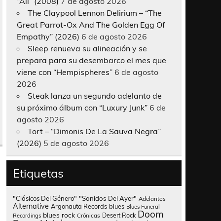
“All” (2008)
7 de agosto 2026
The Claypool Lennon Delirium – “The
Great Parrot-Ox And The Golden Egg Of
Empathy” (2026)
6 de agosto 2026
Sleep renueva su alineación y se
prepara para su desembarco el mes que
viene con “Hempispheres”
6 de agosto
2026
Steak lanza un segundo adelanto de
su próximo álbum con “Luxury Junk”
6 de
agosto 2026
Tort – “Dimonis De La Sauva Negra”
(2026)
5 de agosto 2026
Etiquetas
"Clásicos Del Género"
"Sonidos Del Ayer"
Adelantos
Alternative
Argonauta Records
blues
Blues Funeral
Doom
blues rock
Desert Rock
Recordings
Crónicas