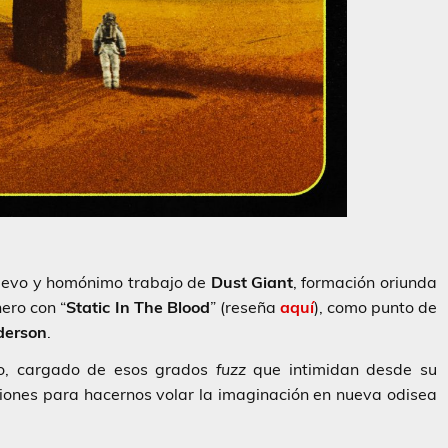
nuevo y homónimo trabajo de
Dust Giant
, formación oriunda
ero con “
Static In The
Blood
” (reseña
aquí
), como punto de
derson
.
o, cargado de esos grados
fuzz
que intimidan desde su
iones para hacernos volar la imaginación en nueva odisea