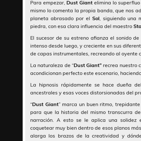
Para empezar,
Dust Giant
elimina lo superfluo
mismo lo comenta la propia banda, que nos ad
planeta abrasado por el
Sol
, siguiendo una 
piedra, con esa clara influencia del maestro
Sta
El sucesor de su estreno afianza el sonido d
intenso desde luego, y creciente en sus diferen
de capas instrumentales, recreando al oyente c
La naturaleza de “
Dust Giant”
recrea nuestro c
acondicionan perfecto este escenario, haciend
La hipnosis rápidamente se hace dueña del
ancestrales y esas voces distorsionadas del p
“
Dust Giant
” marca un buen ritmo, trepidante
para que la historia del mismo transcurra d
narración. A esto se le aplica una solidez 
coquetear muy bien dentro de esos planos más 
alarga los brazos de la creatividad y dónd