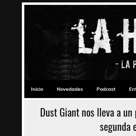
Saltar
al
contenido
La Habitación 235
Psychedelic, Stoner, Doom, Sludge, Fuzz, Space,
Inicio
Novedades
Podcast
En
Dust Giant nos lleva a un 
segunda e