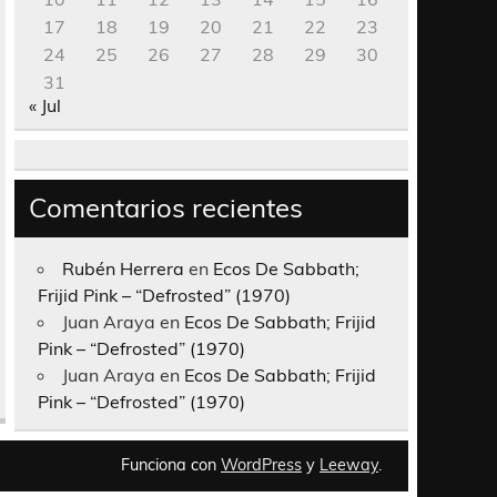
17
18
19
20
21
22
23
24
25
26
27
28
29
30
31
« Jul
Comentarios recientes
Rubén Herrera
en
Ecos De Sabbath;
Frijid Pink – “Defrosted” (1970)
Juan Araya
en
Ecos De Sabbath; Frijid
Pink – “Defrosted” (1970)
Juan Araya
en
Ecos De Sabbath; Frijid
Pink – “Defrosted” (1970)
Funciona con
WordPress
y
Leeway
.