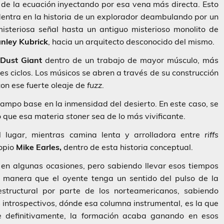
 de la ecuación inyectando por esa vena más directa. Esto
entra en la historia de un explorador deambulando por un
misteriosa señal hasta un antiguo misterioso monolito de
nley Kubrick
, hacia un arquitecto desconocido del mismo.
e
Dust Giant
dentro de un trabajo de mayor músculo, más
tes ciclos. Los músicos se abren a través de su construcción
on ese fuerte oleaje de
fuzz
.
ampo base en la inmensidad del desierto. En este caso, se
o que esa materia
stoner
sea de lo más vivificante.
 lugar, mientras camina lenta y arrolladora entre
riffs
ropio
Mike Earles,
dentro de esta historia conceptual.
 en algunas ocasiones, pero sabiendo llevar esos tiempos
e manera que el oyente tenga un sentido del pulso de la
estructural por parte de los norteamericanos, sabiendo
introspectivos, dónde esa columna instrumental, es la que
e definitivamente, la formación acaba ganando en esos