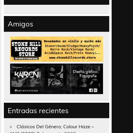
Amigos
Entradas recientes
Clásicos Del Género; Colour Haze –