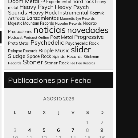
Doom Metal
hard rock
Experimental
heavy
EP
Heavy Psych
Heavy Psych
metal
Sounds
Heavy Rock
Instrumental
Kozmik
Lanzamientos
Artifactz
Magnetic Eye Records
Nooirax
Majestic Mountain Records
Napalm Records
noticias
novedades
Producciones
Progressive
Post Metal
Podcast
Podcast Online
Psychedelic
Psychedelic Rock
Proto Metal
slider
Ripple Music
Relapse Records
Sludge
Space Rock
Spinda Records
Stickman
Stoner
Stoner Rock
Records
Tee Pee Records
Publicaciones por Fecha
AGOSTO 2026
L
M
X
J
V
S
D
1
2
3
4
5
6
7
8
9
10
11
12
13
14
15
16