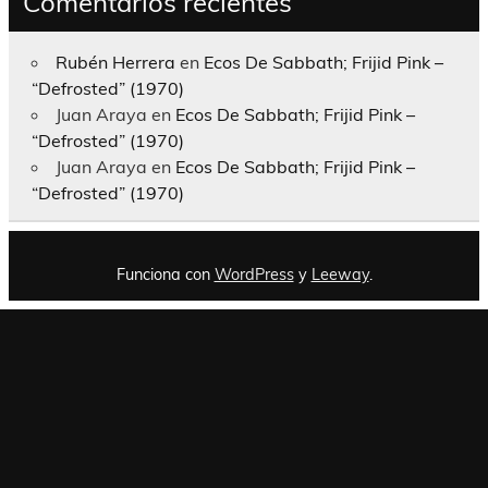
Comentarios recientes
Rubén Herrera
en
Ecos De Sabbath; Frijid Pink –
“Defrosted” (1970)
Juan Araya
en
Ecos De Sabbath; Frijid Pink –
“Defrosted” (1970)
Juan Araya
en
Ecos De Sabbath; Frijid Pink –
“Defrosted” (1970)
Funciona con
WordPress
y
Leeway
.