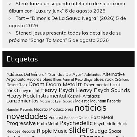
Steak lanza un segundo adelanto de su próximo
álbum con “Luxury Junk”
6 de agosto 2026
Tort – “Dimonis De La Sauva Negra” (2026)
5 de
agosto 2026
Stoned Jesus presenta todos los detalles de su
próximo “Songs To Moon”
5 de agosto 2026
Etiquetas
Alternative
"Clásicos Del Género"
"Sonidos Del Ayer"
Adelantos
blues rock
Argonauta Records
blues
Blues Funeral Recordings
Crónicas
Doom
Doom Metal
hard
Experimental
Desert Rock
EP
Heavy Psych
Heavy Psych Sounds
rock
heavy metal
Heavy Rock
Instrumental
Kozmik Artifactz
Lanzamientos
Majestic Mountain Records
Magnetic Eye Records
noticias
Nooirax Producciones
Napalm Records
novedades
Post Metal
Podcast
Podcast Online
Psychedelic
Progressive
Psychedelic Rock
Proto Metal
slider
Sludge
Ripple Music
Space
Relapse Records
Stoner