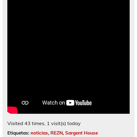
Visited 43 times, 1 visit(s) today
Etiquetas:
noticias
,
REZN
,
Sargent House