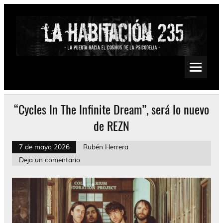
Saltar
al
contenido
La Habitación 235
Psychedelic, Stoner, Doom, Sludge, Fuzz, Space, Drone
“Cycles In The Infinite Dream”, será lo nuevo
de REZN
7 de mayo 2026
Rubén Herrera
Deja un comentario