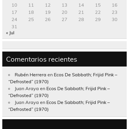
10
11
12
13
14
15
16
17
18
19
20
21
22
23
24
25
26
27
28
29
30
31
« Jul
Comentarios recientes
Rubén Herrera
en
Ecos De Sabbath; Frijid Pink –
“Defrosted” (1970)
Juan Araya
en
Ecos De Sabbath; Frijid Pink –
“Defrosted” (1970)
Juan Araya
en
Ecos De Sabbath; Frijid Pink –
“Defrosted” (1970)