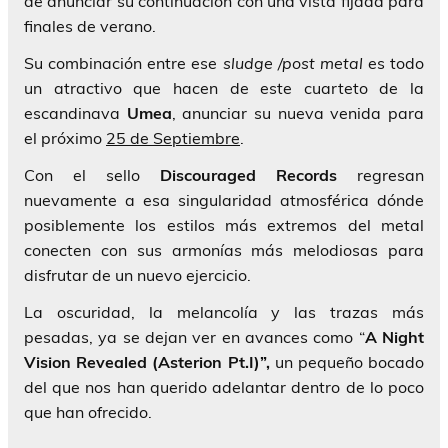
de anunciar su continuación con una vista fijada para
finales de verano.
Su combinación entre ese
sludge /post metal
es todo
un atractivo que hacen de este cuarteto de la
escandinava
Umea
, anunciar su nueva venida para
el próximo
25 de Septiembre
.
Con el sello
Discouraged Records
regresan
nuevamente a esa singularidad atmosférica dónde
posiblemente los estilos más extremos del metal
conecten con sus armonías más melodiosas para
disfrutar de un nuevo ejercicio.
La oscuridad, la melancolía y las trazas más
pesadas, ya se dejan ver en avances como “
A
Night
Vision Revealed (Asterion Pt.I)”,
un pequeño bocado
del que nos han querido adelantar dentro de lo poco
que han ofrecido.