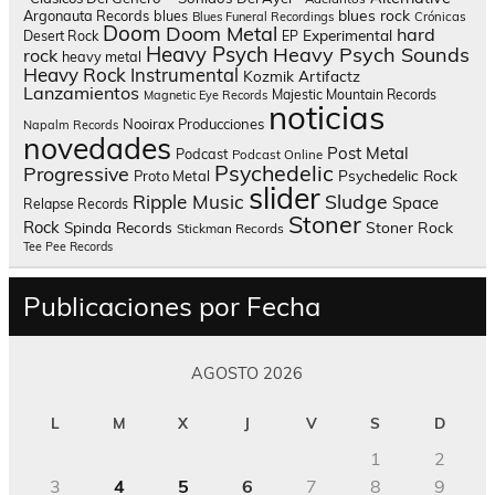
blues rock
Argonauta Records
blues
Blues Funeral Recordings
Crónicas
Doom
Doom Metal
hard
Experimental
Desert Rock
EP
Heavy Psych
Heavy Psych Sounds
rock
heavy metal
Heavy Rock
Instrumental
Kozmik Artifactz
Lanzamientos
Majestic Mountain Records
Magnetic Eye Records
noticias
Nooirax Producciones
Napalm Records
novedades
Post Metal
Podcast
Podcast Online
Psychedelic
Progressive
Psychedelic Rock
Proto Metal
slider
Sludge
Ripple Music
Space
Relapse Records
Stoner
Rock
Spinda Records
Stoner Rock
Stickman Records
Tee Pee Records
Publicaciones por Fecha
AGOSTO 2026
L
M
X
J
V
S
D
1
2
3
4
5
6
7
8
9