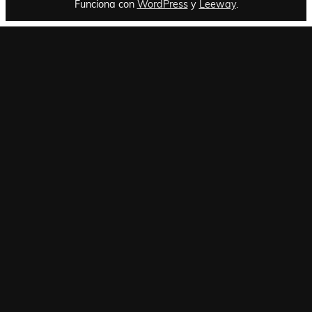
Funciona con
WordPress
y
Leeway
.