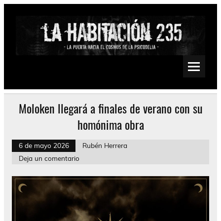
Saltar
al
contenido
La Habitación 235
Psychedelic, Stoner, Doom, Sludge, Fuzz, Space, Drone
Moloken llegará a finales de verano con su
homónima obra
6 de mayo 2026
Rubén Herrera
Deja un comentario