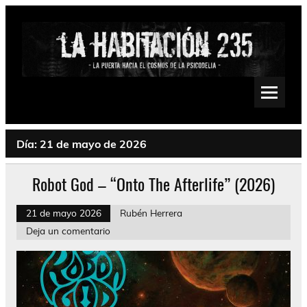
Saltar
al
contenido
La Habitación 235
Psychedelic, Stoner, Doom, Sludge, Fuzz, Space, Drone
Día:
21 de mayo de 2026
Robot God – “Onto The Afterlife” (2026)
21 de mayo 2026
Rubén Herrera
Deja un comentario