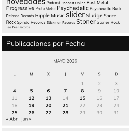
novedades
Post Metal
Podcast
Podcast Online
Psychedelic
Progressive
Psychedelic Rock
Proto Metal
slider
Sludge
Ripple Music
Space
Relapse Records
Stoner
Rock
Spinda Records
Stoner Rock
Stickman Records
Tee Pee Records
Publicaciones por Fecha
MAYO 2026
L
M
X
J
V
S
D
1
2
3
4
5
6
7
8
9
10
11
12
13
14
15
16
17
18
19
20
21
22
23
24
25
26
27
28
29
30
31
« Abr
Jun »