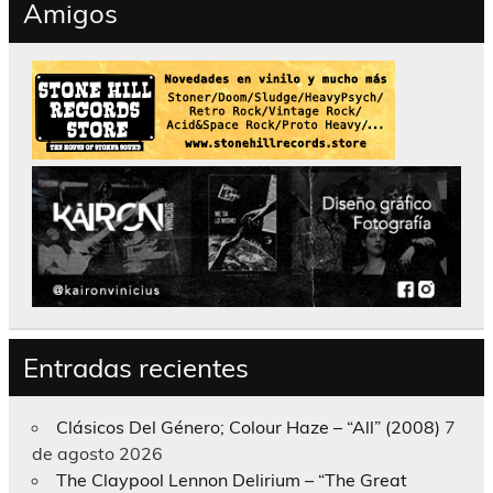
Amigos
Entradas recientes
Clásicos Del Género; Colour Haze – “All” (2008)
7
de agosto 2026
The Claypool Lennon Delirium – “The Great