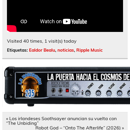
Visited 40 times, 1 visit(s) today
Etiquetas:
Ealdor Bealu
,
noticias
,
Ripple Music
Navegación
« Los irlandeses Soothsayer anuncian su vuelta con
de
“The Unbiding”
entradas
Robot God – “Onto The Afterlife” (2026) »