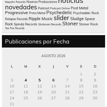
noticias
Nooirax Producciones
Napalm Records
novedades
Post Metal
Podcast
Podcast Online
Psychedelic
Progressive
Psychedelic Rock
Proto Metal
slider
Sludge
Ripple Music
Space
Relapse Records
Stoner
Rock
Spinda Records
Stoner Rock
Stickman Records
Tee Pee Records
Publicaciones por Fecha
AGOSTO 2026
L
M
X
J
V
S
D
1
2
3
4
5
6
7
8
9
10
11
12
13
14
15
16
17
18
19
20
21
22
23
24
25
26
27
28
29
30
31