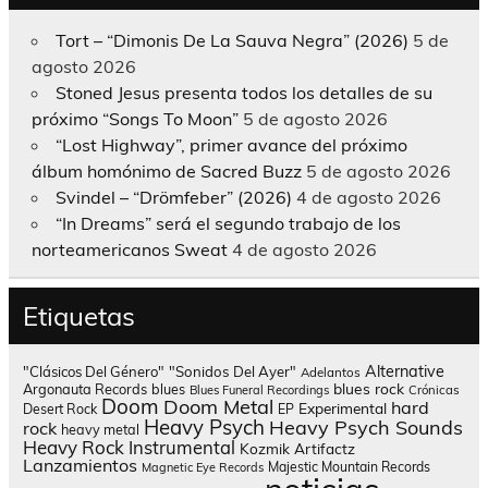
Tort – “Dimonis De La Sauva Negra” (2026)
5 de
agosto 2026
Stoned Jesus presenta todos los detalles de su
próximo “Songs To Moon”
5 de agosto 2026
“Lost Highway”, primer avance del próximo
álbum homónimo de Sacred Buzz
5 de agosto 2026
Svindel – “Drömfeber” (2026)
4 de agosto 2026
“In Dreams” será el segundo trabajo de los
norteamericanos Sweat
4 de agosto 2026
Etiquetas
Alternative
"Clásicos Del Género"
"Sonidos Del Ayer"
Adelantos
blues rock
Argonauta Records
blues
Blues Funeral Recordings
Crónicas
Doom
Doom Metal
hard
Experimental
Desert Rock
EP
Heavy Psych
Heavy Psych Sounds
rock
heavy metal
Heavy Rock
Instrumental
Kozmik Artifactz
Lanzamientos
Majestic Mountain Records
Magnetic Eye Records