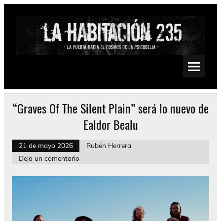
Saltar
al
contenido
La Habitación 235
Psychedelic, Stoner, Doom, Sludge, Fuzz, Space, Drone
“Graves Of The Silent Plain” será lo nuevo de
Ealdor Bealu
21 de mayo 2026
Rubén Herrera
Deja un comentario