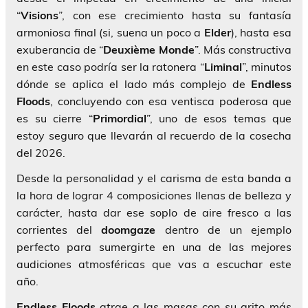
“
Visions
”, con ese crecimiento hasta su fantasía
armoniosa final (si, suena un poco a
Elder
), hasta esa
exuberancia de “
Deuxième Monde
”. Más constructiva
en este caso podría ser la ratonera “
Liminal
”, minutos
dónde se aplica el lado más complejo de
Endless
Floods
, concluyendo con esa ventisca poderosa que
es su cierre “
Primordial
”, uno de esos temas que
estoy seguro que llevarán al recuerdo de la cosecha
del 2026.
Desde la personalidad y el carisma de esta banda a
la hora de lograr 4 composiciones llenas de belleza y
carácter, hasta dar ese soplo de aire fresco a las
corrientes del
doomgaze
dentro de un ejemplo
perfecto para sumergirte en una de las mejores
audiciones atmosféricas que vas a escuchar este
año.
Endless Floods
atrae a las masas con su grito más