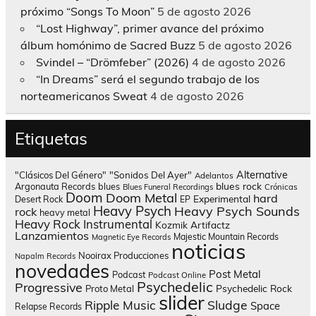
próximo “Songs To Moon”
5 de agosto 2026
“Lost Highway”, primer avance del próximo
álbum homónimo de Sacred Buzz
5 de agosto 2026
Svindel – “Drömfeber” (2026)
4 de agosto 2026
“In Dreams” será el segundo trabajo de los
norteamericanos Sweat
4 de agosto 2026
Etiquetas
Alternative
"Clásicos Del Género"
"Sonidos Del Ayer"
Adelantos
blues rock
Argonauta Records
blues
Blues Funeral Recordings
Crónicas
Doom
Doom Metal
hard
Experimental
Desert Rock
EP
Heavy Psych
Heavy Psych Sounds
rock
heavy metal
Heavy Rock
Instrumental
Kozmik Artifactz
Lanzamientos
Majestic Mountain Records
Magnetic Eye Records
noticias
Nooirax Producciones
Napalm Records
novedades
Post Metal
Podcast
Podcast Online
Psychedelic
Progressive
Psychedelic Rock
Proto Metal
slider
Sludge
Ripple Music
Space
Relapse Records