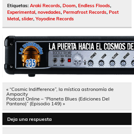
Etiquetas:
Araki Records
,
Doom
,
Endless Floods
,
Experimental
,
novedades
,
Permafrost Records
,
Post
Metal
,
slider
,
Yoyodine Records
Navegación
« “Cosmic Indifference”, la mística astronomía de
de
Ampacity
entradas
Podcast Online – “Planeta Blues (Ediciones Del
Pantano)” (Episodio 149) »
Deja una respuesta