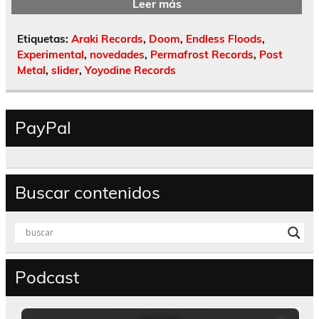
Leer más
Etiquetas:
Araki Records
,
Doom
,
Endless Floods
,
Experimental
,
novedades
,
Permafrost Records
,
Post
Metal
,
slider
,
Yoyodine Records
PayPal
Buscar contenidos
Podcast