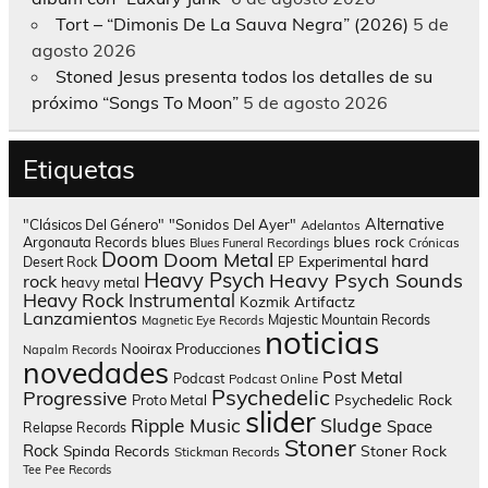
Tort – “Dimonis De La Sauva Negra” (2026)
5 de
agosto 2026
Stoned Jesus presenta todos los detalles de su
próximo “Songs To Moon”
5 de agosto 2026
Etiquetas
Alternative
"Clásicos Del Género"
"Sonidos Del Ayer"
Adelantos
blues rock
Argonauta Records
blues
Blues Funeral Recordings
Crónicas
Doom
Doom Metal
hard
Experimental
Desert Rock
EP
Heavy Psych
Heavy Psych Sounds
rock
heavy metal
Heavy Rock
Instrumental
Kozmik Artifactz
Lanzamientos
Majestic Mountain Records
Magnetic Eye Records
noticias
Nooirax Producciones
Napalm Records
novedades
Post Metal
Podcast
Podcast Online
Psychedelic
Progressive
Psychedelic Rock
Proto Metal
slider
Sludge
Ripple Music
Space
Relapse Records
Stoner
Rock
Spinda Records
Stoner Rock
Stickman Records
Tee Pee Records