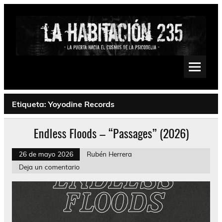
Saltar
al
contenido
La Habitación 235
Psychedelic, Stoner, Doom, Sludge, Fuzz, Space, Drone
Etiqueta:
Yoyodine Records
Endless Floods – “Passages” (2026)
26 de mayo 2026
Rubén Herrera
Deja un comentario