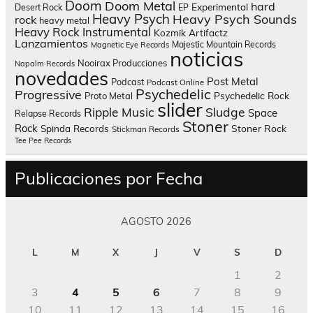
Doom
Doom Metal
hard
Experimental
Desert Rock
EP
Heavy Psych
Heavy Psych Sounds
rock
heavy metal
Heavy Rock
Instrumental
Kozmik Artifactz
Lanzamientos
Majestic Mountain Records
Magnetic Eye Records
noticias
Nooirax Producciones
Napalm Records
novedades
Post Metal
Podcast
Podcast Online
Psychedelic
Progressive
Psychedelic Rock
Proto Metal
slider
Sludge
Ripple Music
Space
Relapse Records
Stoner
Rock
Spinda Records
Stoner Rock
Stickman Records
Tee Pee Records
Publicaciones por Fecha
AGOSTO 2026
L
M
X
J
V
S
D
1
2
3
4
5
6
7
8
9
10
11
12
13
14
15
16