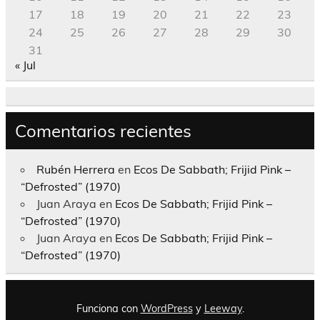
17
18
19
20
21
22
23
24
25
26
27
28
29
30
31
« Jul
Comentarios recientes
Rubén Herrera
en
Ecos De Sabbath; Frijid Pink –
“Defrosted” (1970)
Juan Araya
en
Ecos De Sabbath; Frijid Pink –
“Defrosted” (1970)
Juan Araya
en
Ecos De Sabbath; Frijid Pink –
“Defrosted” (1970)
Funciona con
WordPress
y
Leeway
.