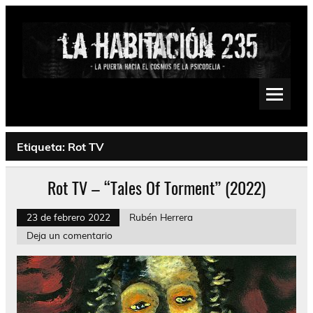
Saltar
al
contenido
La Habitación 235
Psychedelic, Stoner, Doom, Sludge, Fuzz, Space, Drone
Etiqueta:
Rot TV
Rot TV – “Tales Of Torment” (2022)
23 de febrero 2022
Rubén Herrera
Deja un comentario