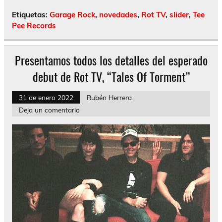
Etiquetas:
Garage Rock
,
novedades
,
Rot TV
,
slider
,
Tee
Pee Records
Presentamos todos los detalles del esperado
debut de Rot TV, “Tales Of Torment”
31 de enero 2022
Rubén Herrera
Deja un comentario