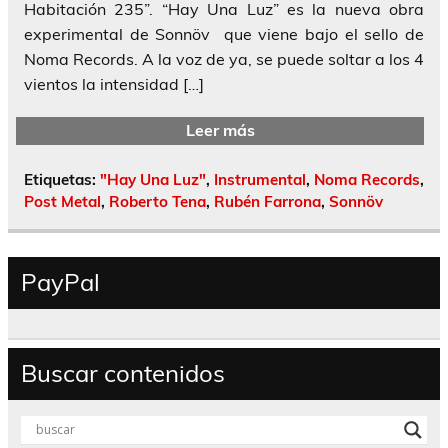
Habitación 235”. “Hay Una Luz” es la nueva obra
experimental de Sonnöv que viene bajo el sello de
Noma Records. A la voz de ya, se puede soltar a los 4
vientos la intensidad […]
Leer más
Etiquetas:
"Hay Una Luz"
,
Instrumental
,
Noma Records
,
Post Metal
,
Roberto Tena
,
Rubén Farrona
,
Sonnöv
PayPal
Buscar contenidos