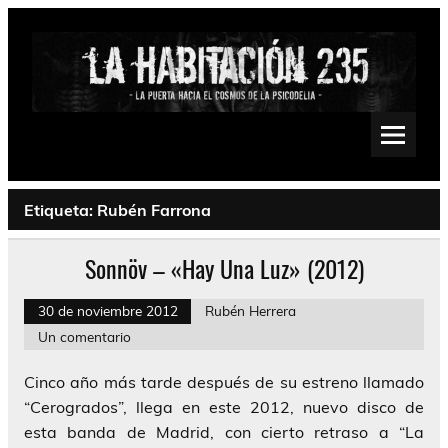
Saltar
al
contenido
La Habitación 235
Psychedelic, Stoner, Doom, Sludge, Fuzz, Space, Drone
Etiqueta:
Rubén Farrona
Sonnöv – «Hay Una Luz» (2012)
30 de noviembre 2012
Rubén Herrera
Un comentario
Cinco año más tarde después de su estreno llamado
“Cerogrados”, llega en este 2012, nuevo disco de
esta banda de Madrid, con cierto retraso a “La