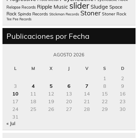
slider
Sludge
Ripple Music
Space
Relapse Records
Stoner
Rock
Spinda Records
Stoner Rock
Stickman Records
Tee Pee Records
Publicaciones por Fecha
AGOSTO 2026
L
M
X
J
V
S
D
1
2
3
4
5
6
7
8
9
10
11
12
13
14
15
16
17
18
19
20
21
22
23
24
25
26
27
28
29
30
31
« Jul