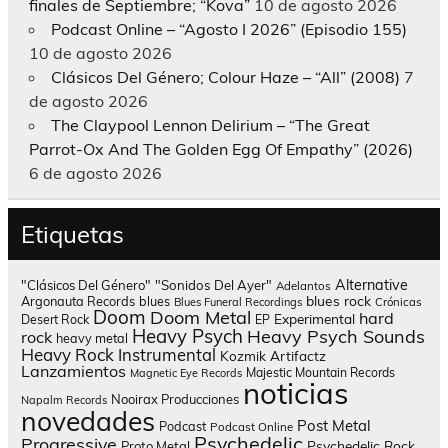
finales de Septiembre; “Kova”
10 de agosto 2026
Podcast Online – “Agosto I 2026” (Episodio 155)
10 de agosto 2026
Clásicos Del Género; Colour Haze – “All” (2008)
7
de agosto 2026
The Claypool Lennon Delirium – “The Great
Parrot-Ox And The Golden Egg Of Empathy” (2026)
6 de agosto 2026
Etiquetas
Alternative
"Clásicos Del Género"
"Sonidos Del Ayer"
Adelantos
blues rock
Argonauta Records
blues
Blues Funeral Recordings
Crónicas
Doom
Doom Metal
hard
Experimental
Desert Rock
EP
Heavy Psych
Heavy Psych Sounds
rock
heavy metal
Heavy Rock
Instrumental
Kozmik Artifactz
Lanzamientos
Majestic Mountain Records
Magnetic Eye Records
noticias
Nooirax Producciones
Napalm Records
novedades
Post Metal
Podcast
Podcast Online
Psychedelic
Progressive
Psychedelic Rock
Proto Metal