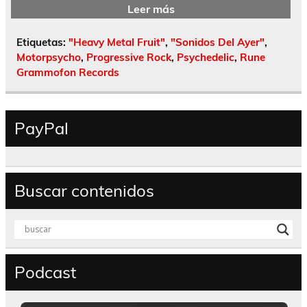
Leer más
Etiquetas:
"Heavy Metal Fruit"
,
"Sonidos Del Ayer"
,
Motorpsycho
,
Progressive Rock
,
Psychedelic
,
Rune
Grammofon Records
PayPal
Buscar contenidos
Podcast