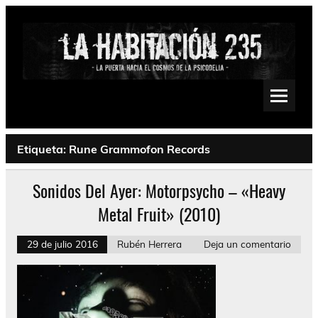
Saltar
al
contenido
La Habitación 235
Psychedelic, Stoner, Doom, Sludge, Fuzz, Space, Drone
Etiqueta:
Rune Grammofon Records
Sonidos Del Ayer: Motorpsycho – «Heavy
Metal Fruit» (2010)
29 de julio 2016
Rubén Herrera
Deja un comentario