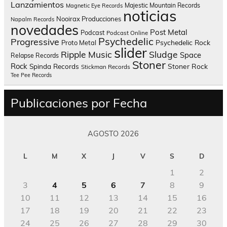
Lanzamientos
Majestic Mountain Records
Magnetic Eye Records
noticias
Nooirax Producciones
Napalm Records
novedades
Post Metal
Podcast
Podcast Online
Psychedelic
Progressive
Psychedelic Rock
Proto Metal
slider
Sludge
Ripple Music
Space
Relapse Records
Stoner
Rock
Spinda Records
Stoner Rock
Stickman Records
Tee Pee Records
Publicaciones por Fecha
AGOSTO 2026
L
M
X
J
V
S
D
1
2
3
4
5
6
7
8
9
10
11
12
13
14
15
16
17
18
19
20
21
22
23
24
25
26
27
28
29
30