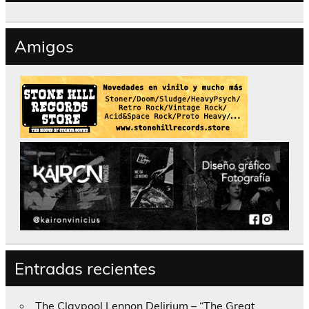
Amigos
Entradas recientes
The Claypool Lennon Delirium – “The Great