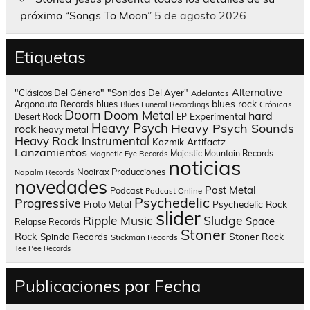
próximo “Songs To Moon”
5 de agosto 2026
Etiquetas
Alternative
"Clásicos Del Género"
"Sonidos Del Ayer"
Adelantos
blues rock
Argonauta Records
blues
Blues Funeral Recordings
Crónicas
Doom
Doom Metal
hard
Experimental
Desert Rock
EP
Heavy Psych
Heavy Psych Sounds
rock
heavy metal
Heavy Rock
Instrumental
Kozmik Artifactz
Lanzamientos
Majestic Mountain Records
Magnetic Eye Records
noticias
Nooirax Producciones
Napalm Records
novedades
Post Metal
Podcast
Podcast Online
Psychedelic
Progressive
Psychedelic Rock
Proto Metal
slider
Sludge
Ripple Music
Space
Relapse Records
Stoner
Rock
Spinda Records
Stoner Rock
Stickman Records
Tee Pee Records
Publicaciones por Fecha