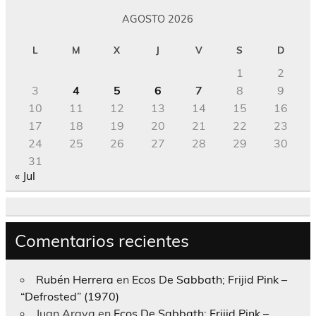
AGOSTO 2026
L
M
X
J
V
S
D
1
2
3
4
5
6
7
8
9
10
11
12
13
14
15
16
17
18
19
20
21
22
23
24
25
26
27
28
29
30
31
« Jul
Comentarios recientes
Rubén Herrera
en
Ecos De Sabbath; Frijid Pink –
“Defrosted” (1970)
Juan Araya
en
Ecos De Sabbath; Frijid Pink –