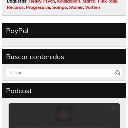
Etiquetas:
Heavy Psych
,
Kaleidobolt
,
Marco
,
Pink Tank
Records
,
Progressive
,
Sampo
,
Stoner
,
Valtteri
PayPal
Buscar contenidos
Podcast