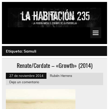
Saltar
al
contenido
La Habitación 235
Psychedelic, Stoner, Doom, Sludge, Fuzz, Space, Drone
Etiqueta:
Samuli
Renate/Cordate – «Growth» (2014)
27 de noviembre 2014
Rubén Herrera
Deja un comentario