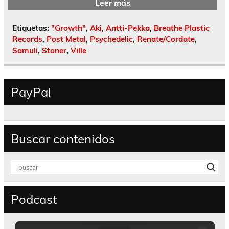
Leer más
Etiquetas:
"Growth"
,
Aki
,
Antti-Pekka
,
Breathe Plastic
Records
,
Post Metal
,
Psychedelic
,
Renate/Cordate
,
Samuli
,
Stoner
,
Ville
PayPal
Buscar contenidos
Podcast