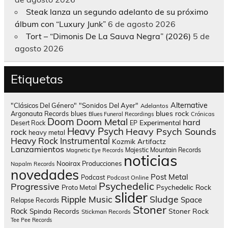
Steak lanza un segundo adelanto de su próximo
álbum con “Luxury Junk”
6 de agosto 2026
Tort – “Dimonis De La Sauva Negra” (2026)
5 de
agosto 2026
Etiquetas
Alternative
"Clásicos Del Género"
"Sonidos Del Ayer"
Adelantos
blues rock
Argonauta Records
blues
Blues Funeral Recordings
Crónicas
Doom
Doom Metal
hard
Experimental
Desert Rock
EP
Heavy Psych
Heavy Psych Sounds
rock
heavy metal
Heavy Rock
Instrumental
Kozmik Artifactz
Lanzamientos
Majestic Mountain Records
Magnetic Eye Records
noticias
Nooirax Producciones
Napalm Records
novedades
Post Metal
Podcast
Podcast Online
Psychedelic
Progressive
Psychedelic Rock
Proto Metal
slider
Sludge
Ripple Music
Space
Relapse Records
Stoner
Rock
Spinda Records
Stoner Rock
Stickman Records
Tee Pee Records