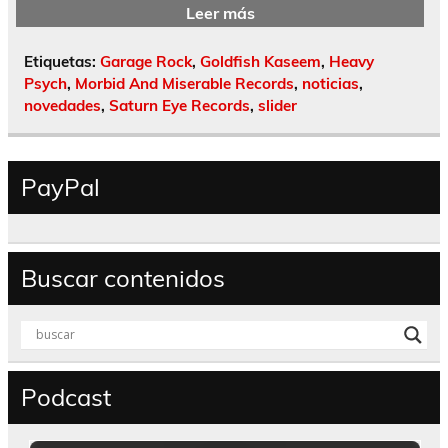
Leer más
Etiquetas:
Garage Rock
,
Goldfish Kaseem
,
Heavy
Psych
,
Morbid And Miserable Records
,
noticias
,
novedades
,
Saturn Eye Records
,
slider
PayPal
Buscar contenidos
Podcast