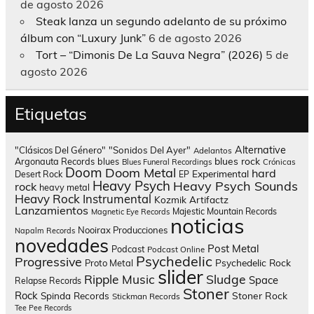
de agosto 2026
Steak lanza un segundo adelanto de su próximo
álbum con “Luxury Junk”
6 de agosto 2026
Tort – “Dimonis De La Sauva Negra” (2026)
5 de
agosto 2026
Etiquetas
Alternative
"Clásicos Del Género"
"Sonidos Del Ayer"
Adelantos
blues rock
Argonauta Records
blues
Blues Funeral Recordings
Crónicas
Doom
Doom Metal
hard
Experimental
Desert Rock
EP
Heavy Psych
Heavy Psych Sounds
rock
heavy metal
Heavy Rock
Instrumental
Kozmik Artifactz
Lanzamientos
Majestic Mountain Records
Magnetic Eye Records
noticias
Nooirax Producciones
Napalm Records
novedades
Post Metal
Podcast
Podcast Online
Psychedelic
Progressive
Psychedelic Rock
Proto Metal
slider
Sludge
Ripple Music
Space
Relapse Records
Stoner
Rock
Spinda Records
Stoner Rock
Stickman Records
Tee Pee Records