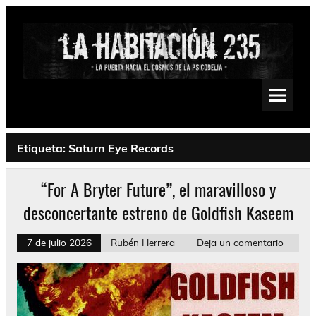
Saltar
al
contenido
La Habitación 235
Psychedelic, Stoner, Doom, Sludge, Fuzz, Space, Drone
Etiqueta:
Saturn Eye Records
“For A Bryter Future”, el maravilloso y
desconcertante estreno de Goldfish Kaseem
7 de julio 2026
Rubén Herrera
Deja un comentario