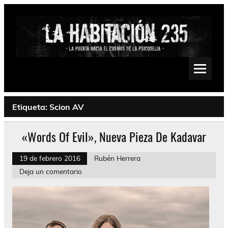
Saltar
al
contenido
La Habitación 235
Psychedelic, Stoner, Doom, Sludge, Fuzz, Space, Drone
Etiqueta:
Scion AV
«Words Of Evil», Nueva Pieza De Kadavar
19 de febrero 2016
Rubén Herrera
Deja un comentario