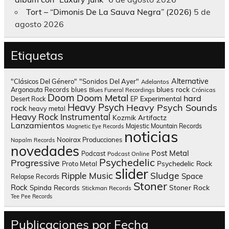
Tort – “Dimonis De La Sauva Negra” (2026)
5 de
agosto 2026
Etiquetas
Alternative
"Clásicos Del Género"
"Sonidos Del Ayer"
Adelantos
blues rock
Argonauta Records
blues
Blues Funeral Recordings
Crónicas
Doom
Doom Metal
hard
Experimental
Desert Rock
EP
Heavy Psych
Heavy Psych Sounds
rock
heavy metal
Heavy Rock
Instrumental
Kozmik Artifactz
Lanzamientos
Majestic Mountain Records
Magnetic Eye Records
noticias
Nooirax Producciones
Napalm Records
novedades
Post Metal
Podcast
Podcast Online
Psychedelic
Progressive
Psychedelic Rock
Proto Metal
slider
Sludge
Ripple Music
Space
Relapse Records
Stoner
Rock
Spinda Records
Stoner Rock
Stickman Records
Tee Pee Records
Publicaciones por Fecha