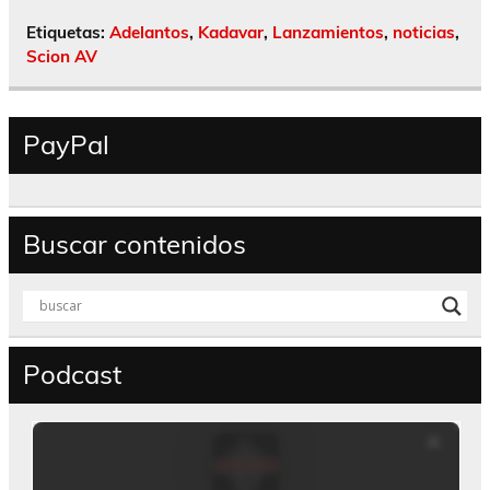
Etiquetas:
Adelantos
,
Kadavar
,
Lanzamientos
,
noticias
,
Scion AV
PayPal
Buscar contenidos
Podcast