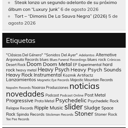
Steak lanza un segundo adelanto de su próximo
álbum con “Luxury Junk”
6 de agosto 2026
Tort – “Dimonis De La Sauva Negra” (2026)
5 de
agosto 2026
Etiquetas
Alternative
"Clásicos Del Género"
"Sonidos Del Ayer"
Adelantos
blues rock
Argonauta Records
blues
Blues Funeral Recordings
Crónicas
Doom
Doom Metal
hard
Experimental
Desert Rock
EP
Heavy Psych
Heavy Psych Sounds
rock
heavy metal
Heavy Rock
Instrumental
Kozmik Artifactz
Lanzamientos
Majestic Mountain Records
Magnetic Eye Records
noticias
Nooirax Producciones
Napalm Records
novedades
Post Metal
Podcast
Podcast Online
Psychedelic
Progressive
Psychedelic Rock
Proto Metal
slider
Sludge
Ripple Music
Space
Relapse Records
Stoner
Rock
Spinda Records
Stoner Rock
Stickman Records
Tee Pee Records