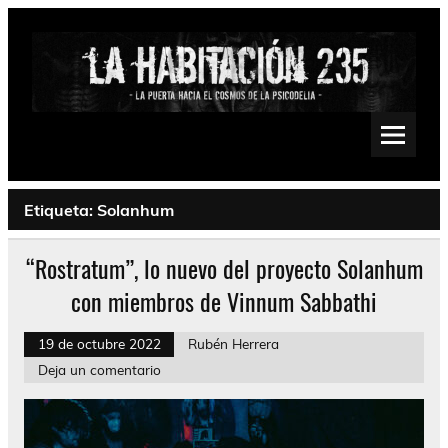
Saltar
al
contenido
La Habitación 235
Psychedelic, Stoner, Doom, Sludge, Fuzz, Space, Drone
Etiqueta:
Solanhum
“Rostratum”, lo nuevo del proyecto Solanhum
con miembros de Vinnum Sabbathi
19 de octubre 2022
Rubén Herrera
Deja un comentario