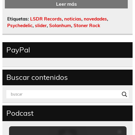
Leer más
Etiquetas:
LSDR Records
,
noticias
,
novedades
,
Psychedelic
,
slider
,
Solanhum
,
Stoner Rock
PayPal
Buscar contenidos
Podcast