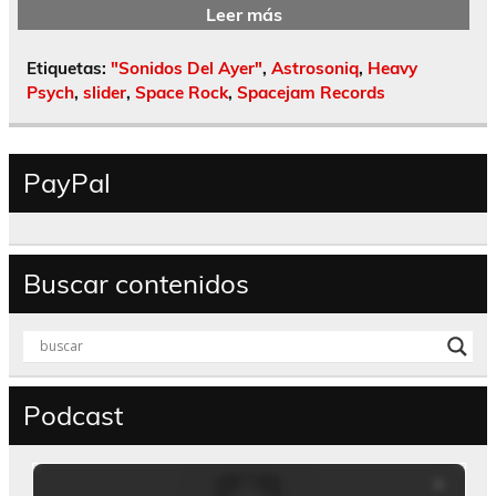
Leer más
Etiquetas:
"Sonidos Del Ayer"
,
Astrosoniq
,
Heavy
Psych
,
slider
,
Space Rock
,
Spacejam Records
PayPal
Buscar contenidos
Podcast