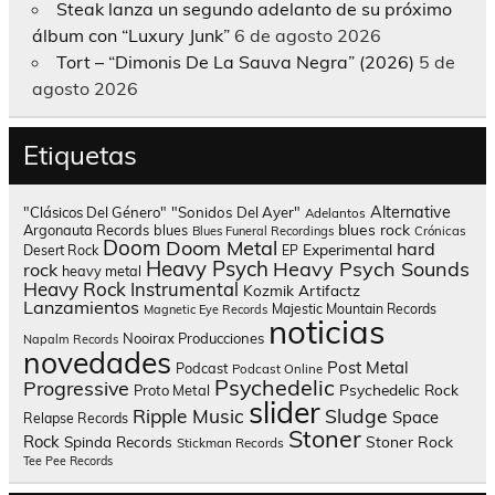
Steak lanza un segundo adelanto de su próximo
álbum con “Luxury Junk”
6 de agosto 2026
Tort – “Dimonis De La Sauva Negra” (2026)
5 de
agosto 2026
Etiquetas
Alternative
"Clásicos Del Género"
"Sonidos Del Ayer"
Adelantos
blues rock
Argonauta Records
blues
Blues Funeral Recordings
Crónicas
Doom
Doom Metal
hard
Experimental
Desert Rock
EP
Heavy Psych
Heavy Psych Sounds
rock
heavy metal
Heavy Rock
Instrumental
Kozmik Artifactz
Lanzamientos
Majestic Mountain Records
Magnetic Eye Records
noticias
Nooirax Producciones
Napalm Records
novedades
Post Metal
Podcast
Podcast Online
Psychedelic
Progressive
Psychedelic Rock
Proto Metal
slider
Sludge
Ripple Music
Space
Relapse Records
Stoner
Rock
Spinda Records
Stoner Rock
Stickman Records
Tee Pee Records