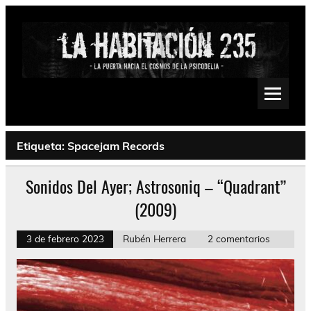
Saltar
al
contenido
La Habitación 235
Psychedelic, Stoner, Doom, Sludge, Fuzz, Space, Drone
Etiqueta:
Spacejam Records
Sonidos Del Ayer; Astrosoniq – “Quadrant”
(2009)
3 de febrero 2023
Rubén Herrera
2 comentarios