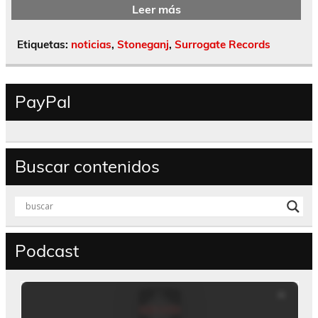
Leer más
Etiquetas:
noticias
,
Stoneganj
,
Surrogate Records
PayPal
Buscar contenidos
Podcast