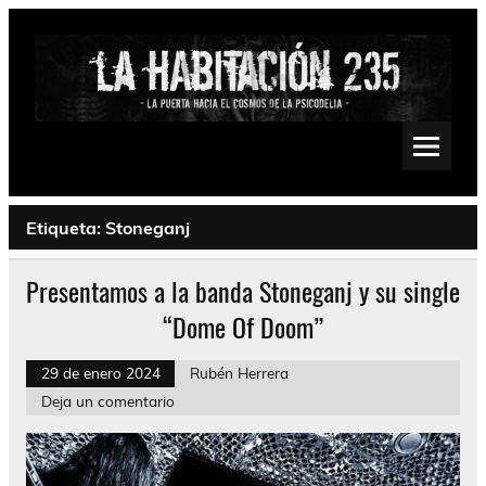
Saltar
al
contenido
La Habitación 235
Psychedelic, Stoner, Doom, Sludge, Fuzz, Space, Drone
Etiqueta:
Stoneganj
Presentamos a la banda Stoneganj y su single
“Dome Of Doom”
29 de enero 2024
Rubén Herrera
Deja un comentario