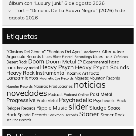
álbum con “Luxury Junk”
6 de agosto 2026
Tort – “Dimonis De La Sauva Negra” (2026)
5 de
agosto 2026
Etiquetas
Alternative
"Clásicos Del Género"
"Sonidos Del Ayer"
Adelantos
blues rock
Argonauta Records
blues
Blues Funeral Recordings
Crónicas
Doom
Doom Metal
hard
Experimental
Desert Rock
EP
Heavy Psych
Heavy Psych Sounds
rock
heavy metal
Heavy Rock
Instrumental
Kozmik Artifactz
Lanzamientos
Majestic Mountain Records
Magnetic Eye Records
noticias
Nooirax Producciones
Napalm Records
novedades
Post Metal
Podcast
Podcast Online
Psychedelic
Progressive
Psychedelic Rock
Proto Metal
slider
Sludge
Ripple Music
Space
Relapse Records
Stoner
Rock
Spinda Records
Stoner Rock
Stickman Records
Tee Pee Records