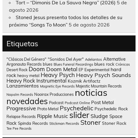
Tort – “Dimonis De La Sauva Negra” (2026)
5 de
agosto 2026
Stoned Jesus presenta todos los detalles de su
próximo “Songs To Moon”
5 de agosto 2026
Etiquetas
Alternative
"Clásicos Del Género"
"Sonidos Del Ayer"
Adelantos
blues rock
Argonauta Records
blues
Blues Funeral Recordings
Crónicas
Doom
Doom Metal
hard
Experimental
Desert Rock
EP
Heavy Psych
Heavy Psych Sounds
rock
heavy metal
Heavy Rock
Instrumental
Kozmik Artifactz
Lanzamientos
Majestic Mountain Records
Magnetic Eye Records
noticias
Nooirax Producciones
Napalm Records
novedades
Post Metal
Podcast
Podcast Online
Psychedelic
Progressive
Psychedelic Rock
Proto Metal
slider
Sludge
Ripple Music
Space
Relapse Records
Stoner
Rock
Spinda Records
Stoner Rock
Stickman Records
Tee Pee Records