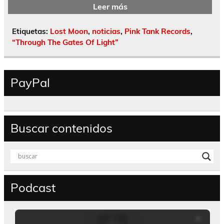
Leer más
Etiquetas:
Lost Moon
,
noticias
,
Pink Tank Records
,
“Through The Gates Of Light”
PayPal
Buscar contenidos
Podcast