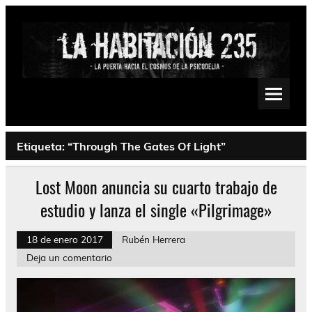
Saltar
al
contenido
La Habitación 235
Psychedelic, Stoner, Doom, Sludge, Fuzz, Space, Drone
Etiqueta:
“Through The Gates Of Light”
Lost Moon anuncia su cuarto trabajo de
estudio y lanza el single «Pilgrimage»
18 de enero 2017
Rubén Herrera
Deja un comentario