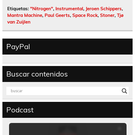
Etiquetas:
"Nitrogen"
,
Instrumental
,
Jeroen Schippers
,
Mantra Machine
,
Paul Geerts
,
Space Rock
,
Stoner
,
Tjø
van Zuijlen
PayPal
Buscar contenidos
Podcast