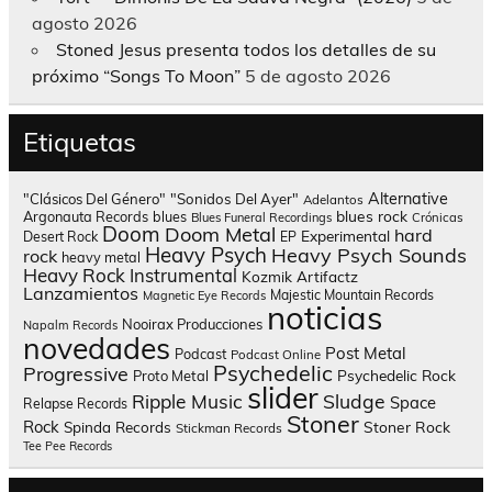
agosto 2026
Stoned Jesus presenta todos los detalles de su
próximo “Songs To Moon”
5 de agosto 2026
Etiquetas
Alternative
"Clásicos Del Género"
"Sonidos Del Ayer"
Adelantos
blues rock
Argonauta Records
blues
Blues Funeral Recordings
Crónicas
Doom
Doom Metal
hard
Experimental
Desert Rock
EP
Heavy Psych
Heavy Psych Sounds
rock
heavy metal
Heavy Rock
Instrumental
Kozmik Artifactz
Lanzamientos
Majestic Mountain Records
Magnetic Eye Records
noticias
Nooirax Producciones
Napalm Records
novedades
Post Metal
Podcast
Podcast Online
Psychedelic
Progressive
Psychedelic Rock
Proto Metal
slider
Sludge
Ripple Music
Space
Relapse Records
Stoner
Rock
Spinda Records
Stoner Rock
Stickman Records
Tee Pee Records