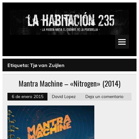
Saltar
al
contenido
La Habitación 235
Psychedelic, Stoner, Doom, Sludge, Fuzz, Space, Drone
Etiqueta:
Tjø van Zuijlen
Mantra Machine – «Nitrogen» (2014)
6 de enero 2015
David Lopez
Deja un comentario